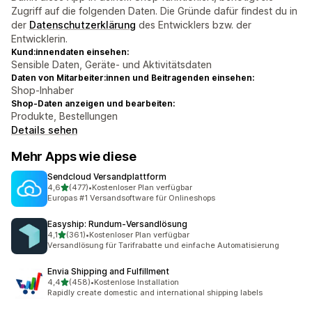
Zugriff auf die folgenden Daten. Die Gründe dafür findest du in
der
Datenschutzerklärung
des Entwicklers bzw. der
Entwicklerin.
Kund:innendaten einsehen:
Sensible Daten, Geräte- und Aktivitätsdaten
Daten von Mitarbeiter:innen und Beitragenden einsehen:
Shop-Inhaber
Shop-Daten anzeigen und bearbeiten:
Produkte, Bestellungen
Details sehen
Mehr Apps wie diese
Sendcloud Versandplattform
von 5 Sternen
4,6
(477)
•
Kostenloser Plan verfügbar
477 Rezensionen insgesamt
Europas #1 Versandsoftware für Onlineshops
Easyship: Rundum‑Versandlösung
von 5 Sternen
4,1
(361)
•
Kostenloser Plan verfügbar
361 Rezensionen insgesamt
Versandlösung für Tarifrabatte und einfache Automatisierung
Envia Shipping and Fulfillment
von 5 Sternen
4,4
(458)
•
Kostenlose Installation
458 Rezensionen insgesamt
Rapidly create domestic and international shipping labels