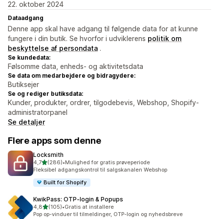
22. oktober 2024
Dataadgang
Denne app skal have adgang til følgende data for at kunne
fungere i din butik. Se hvorfor i udviklerens
politik om
beskyttelse af persondata
.
Se kundedata:
Følsomme data, enheds- og aktivitetsdata
Se data om medarbejdere og bidragydere:
Butiksejer
Se og rediger butiksdata:
Kunder, produkter, ordrer, tilgodebevis, Webshop, Shopify-
administratorpanel
Se detaljer
Flere apps som denne
Locksmith
ud af 5 stjerner
4,7
(286)
•
Mulighed for gratis prøveperiode
286 anmeldelser i alt
Fleksibel adgangskontrol til salgskanalen Webshop
Built for Shopify
KwikPass: OTP‑login & Popups
ud af 5 stjerner
4,8
(105)
•
Gratis at installere
105 anmeldelser i alt
Pop op-vinduer til tilmeldinger, OTP-login og nyhedsbreve