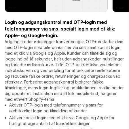
Login og adgangskontrol med OTP-login med
telefonnummer via sms, socialt login med ét klik:
Apple- og Google-login.
Adgangskoder ødelægger konverteringer. OTP+ erstatter dem
med OTP-login med telefonnummer via sms samt socialt login
med ét klik via Google og Apple. Kunder kan tilmelde sig og
logge ind på få sekunder, helt uden adgangskoder, nulstillinger
og forladte indkøbskurve. Tilføj OTP-bekræftelse via telefon i
indkøbskurven og ved betaling for at bekræfte reelle købere
og reducere falske ordrer, returneringer og chargebacks ved
efterkrav. Forbedret adgangskontrol blokerer falske
tilmeldinger, mens login-logfiler og notifikationer i realtid holder
dig opdateret. Installation med ét klik, mobile-first, fungerer
med ethvert Shopify-tema
Aktivér OTP-login med telefonnummer via sms for
øjeblikkeligt login og tilmelding af kunder
Aktivér socialt login med ét klik via Google og Apple for
hurtigt at øge antallet af kundetilmeldinger