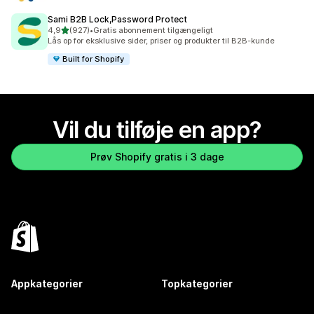
Sami B2B Lock,Password Protect
ud af 5 stjerner
4,9
(927)
•
Gratis abonnement tilgængeligt
927 anmeldelser i alt
Lås op for eksklusive sider, priser og produkter til B2B-kunde
Built for Shopify
Vil du tilføje en app?
Prøv Shopify gratis i 3 dage
Appkategorier
Topkategorier