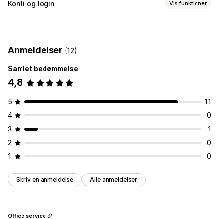
Konti og login
Vis funktioner
Kundelogin
Login til sociale medier
Single sign-on (SSO)
Anmeldelser
(12)
Mailverificering
SMS-verificering
Engangsadgangskode (OTP)
Samlet bedømmelse
4,8
Kontostyring
Kontoportal
Registreringsformularer
5
11
Adgangskontrol
4
0
Begræns adgang
Lås sider
Tilpassede regler
3
1
2
0
1
0
Skriv en anmeldelse
Alle anmeldelser
Office service