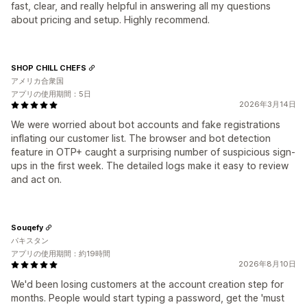
fast, clear, and really helpful in answering all my questions
about pricing and setup. Highly recommend.
SHOP CHILL CHEFS
アメリカ合衆国
アプリの使用期間：5日
2026年3月14日
We were worried about bot accounts and fake registrations
inflating our customer list. The browser and bot detection
feature in OTP+ caught a surprising number of suspicious sign-
ups in the first week. The detailed logs make it easy to review
and act on.
Souqefy
パキスタン
アプリの使用期間：約19時間
2026年8月10日
We'd been losing customers at the account creation step for
months. People would start typing a password, get the 'must