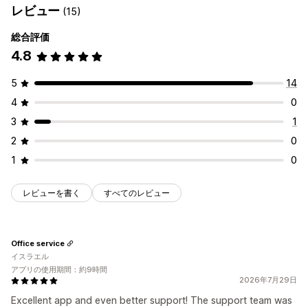
レビュー
(15)
SMS認証
ワンタイムパスワード (OTP)
総合評価
アカウント管理
4.8
アカウントポータル
登録フォーム
アクセス制御
5
14
アクセスの制限
ページのロック
カスタムルール
4
0
3
1
2
0
1
0
レビューを書く
すべてのレビュー
Office service
イスラエル
アプリの使用期間：約9時間
2026年7月29日
Excellent app and even better support! The support team was