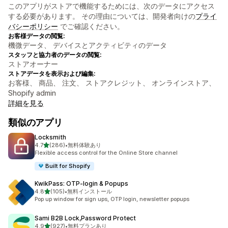
このアプリがストアで機能するためには、次のデータにアクセス
する必要があります。 その理由については、開発者向けの
プライ
バシーポリシー
でご確認ください。
お客様データの閲覧:
機微データ、 デバイスとアクティビティのデータ
スタッフと協力者のデータの閲覧:
ストアオーナー
ストアデータを表示および編集:
お客様、 商品、 注文、 ストアクレジット、 オンラインストア、
Shopify admin
詳細を見る
類似のアプリ
Locksmith
5つ星中
4.7
(286)
•
無料体験あり
合計レビュー数：286件
Flexible access control for the Online Store channel
Built for Shopify
KwikPass: OTP‑login & Popups
5つ星中
4.8
(105)
•
無料インストール
合計レビュー数：105件
Pop up window for sign ups, OTP login, newsletter popups
Sami B2B Lock,Password Protect
5つ星中
4.9
(927)
•
無料プランあり