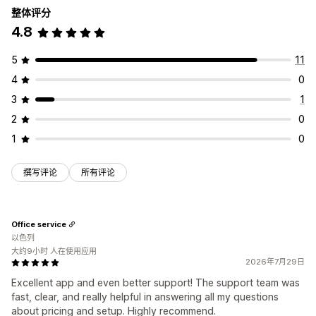
整体评分
账户管理
4.8
账户门户
注册表单
访问控制
5
11
限制访问
锁定页面
自定义规则
4
0
3
1
2
0
1
0
撰写评论
所有评论
Office service
以色列
大约9小时 人在使用应用
2026年7月29日
Excellent app and even better support! The support team was
fast, clear, and really helpful in answering all my questions
about pricing and setup. Highly recommend.