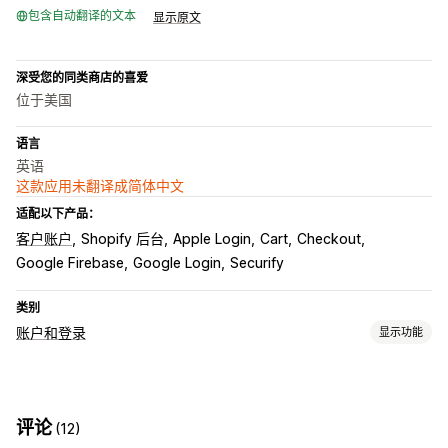
包含自动翻译的文本
显示原文
深受您的同类商店的喜爱
位于美国
语言
英语
这款应用未翻译成简体中文
适配以下产品：
客户账户
Shopify 后台
Apple Login
Cart
Checkout
Google Firebase
Google Login
Securify
类别
账户和登录
显示功能
客户登录
社交登录
单点登录 (SSO)
电子邮件验证
短信验证
评论
(12)
一次性密码 (OTP)