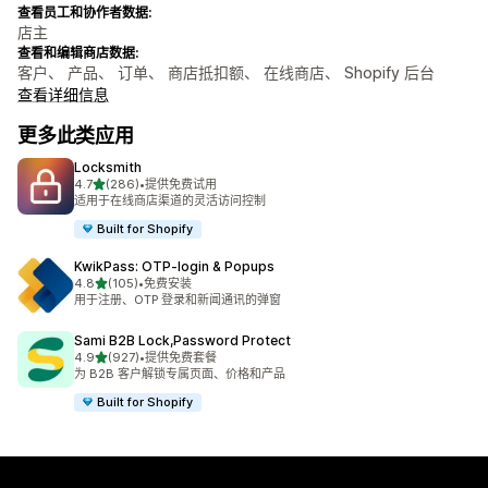
查看员工和协作者数据:
店主
查看和编辑商店数据:
客户、 产品、 订单、 商店抵扣额、 在线商店、 Shopify 后台
查看详细信息
更多此类应用
Locksmith
星（满分 5 星）
4.7
(286)
•
提供免费试用
总共 286 条评论
适用于在线商店渠道的灵活访问控制
Built for Shopify
KwikPass: OTP‑login & Popups
星（满分 5 星）
4.8
(105)
•
免费安装
总共 105 条评论
用于注册、OTP 登录和新闻通讯的弹窗
Sami B2B Lock,Password Protect
星（满分 5 星）
4.9
(927)
•
提供免费套餐
总共 927 条评论
为 B2B 客户解锁专属页面、价格和产品
Built for Shopify