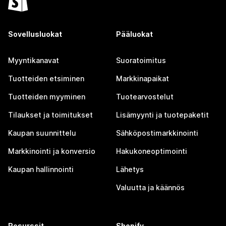
Sovellusluokat
Pääluokat
Myyntikanavat
Suoratoimitus
Tuotteiden etsiminen
Markkinapaikat
Tuotteiden myyminen
Tuotearvostelut
Tilaukset ja toimitukset
Lisämyynti ja tuotepaketit
Kaupan suunnittelu
Sähköpostimarkkinointi
Markkinointi ja konversio
Hakukoneoptimointi
Kaupan hallinnointi
Lähetys
Valuutta ja käännös
Resurssit
Shopify