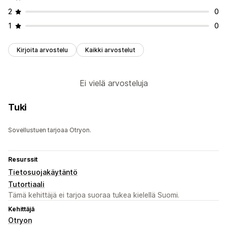
2
0
1
0
Kirjoita arvostelu
Kaikki arvostelut
Ei vielä arvosteluja
Tuki
Sovellustuen tarjoaa Otryon.
Resurssit
Tietosuojakäytäntö
Tutortiaali
Tämä kehittäjä ei tarjoa suoraa tukea kielellä Suomi.
Kehittäjä
Otryon