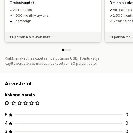
Ominaisuudet
Ominaisuude
All features
All features
1,000 monthly try-ons
2,500 month
1 campaign
5 campaign
14 päivän maksuton kokeilu
14 päivän mak
Kaikki maksut laskutetaan valuutassa USD. Toistuvat ja
käyttöperusteiset maksut laskutetaan 30 päivän välein.
Arvostelut
Kokonaisarvio
0
5
0
4
0
3
0