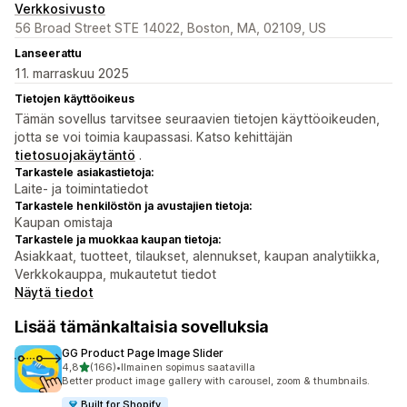
Verkkosivusto
56 Broad Street STE 14022, Boston, MA, 02109, US
Lanseerattu
11. marraskuu 2025
Tietojen käyttöoikeus
Tämän sovellus tarvitsee seuraavien tietojen käyttöoikeuden,
jotta se voi toimia kaupassasi. Katso kehittäjän
tietosuojakäytäntö
.
Tarkastele asiakastietoja:
Laite- ja toimintatiedot
Tarkastele henkilöstön ja avustajien tietoja:
Kaupan omistaja
Tarkastele ja muokkaa kaupan tietoja:
Asiakkaat, tuotteet, tilaukset, alennukset, kaupan analytiikka,
Verkkokauppa, mukautetut tiedot
Näytä tiedot
Lisää tämänkaltaisia sovelluksia
GG Product Page Image Slider
/ 5 tähteä
4,8
(166)
•
Ilmainen sopimus saatavilla
166 arvostelua yhteensä
Better product image gallery with carousel, zoom & thumbnails.
Built for Shopify