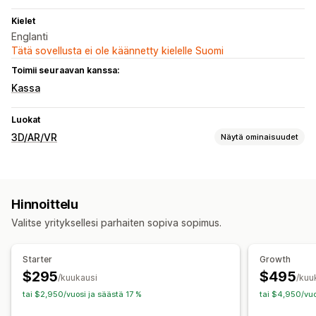
Kielet
Englanti
Tätä sovellusta ei ole käännetty kielelle Suomi
Toimii seuraavan kanssa:
Kassa
Luokat
3D/AR/VR
Näytä ominaisuudet
Visualisointi
Virtuaalinen sovitus
Tekoälypohjainen
Hinnoittelu
Mukautukset
Valitse yrityksellesi parhaiten sopiva sopimus.
Tuotemäärittäjä
Ehdollinen logiikka
Mukautetut tuotteet
Tiedostojen lataus (lähettäminen)
Starter
Growth
$295
$495
/kuukausi
/kuu
tai $2,950/vuosi ja säästä 17 %
tai $4,950/vuo