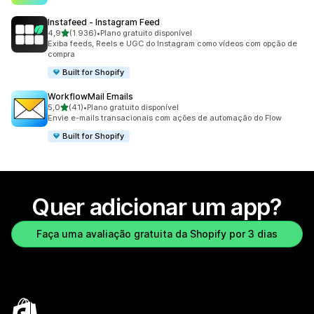
Instafeed ‑ Instagram Feed
de 5 estrelas
4,9
(1.936)
•
Plano gratuito disponível
1936 avaliações ao todo
Exiba feeds, Reels e UGC do Instagram como vídeos com opção de
compra
Built for Shopify
WorkflowMail Emails
de 5 estrelas
5,0
(41)
•
Plano gratuito disponível
41 avaliações ao todo
Envie e-mails transacionais com ações de automação do Flow
Built for Shopify
Quer adicionar um app?
Faça uma avaliação gratuita da Shopify por 3 dias