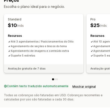
Preços
Personalização
Agendamento de conteúdo
Escolha o plano ideal para o negócio.
Tarefas programadas
Standard
Pro
$10
$25
/mês
/mês
Recursos
Recursos
Até 3 agendamentos / Posicionamentos do Otto
Até 10 agen
Agendamento de seções e blocos do tema
Agendamento
Agendamento de imagens e conteúdo extra
Agendamento
Suporte 5 estrelas
Suporte 5 es
Avaliação gratuita de 7 dias
Avaliação grat
Contém texto traduzido automaticamente
Mostrar original
Todas as cobranças são faturadas em USD. Cobranças recorrentes e
calculadas por uso são faturadas a cada 30 dias.