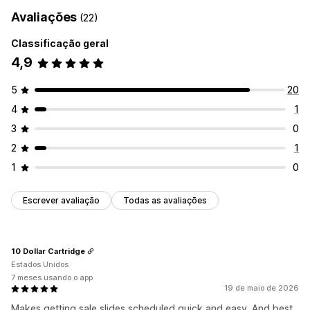
Avaliações
(22)
Classificação geral
4,9
5
20
4
1
3
0
2
1
1
0
Escrever avaliação
Todas as avaliações
10 Dollar Cartridge
Estados Unidos
7 meses usando o app
19 de maio de 2026
Makes getting sale slides scheduled quick and easy. And best