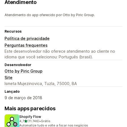
Atendimento
Atendimento do app oferecido por Otto by Piric Group.
Recursos
Política de privacidade
Perguntas frequentes
Este desenvolvedor não oferece atendimento ao cliente no
idioma que você selecionou: Português (brasil).
Desenvolvedor
Otto by Piric Group
Site
Ismeta Mujezinovica, Tuzla, 75000, BA
Lançado
9 de março de 2018
Mais apps parecidos
Shopify Flow
de 5 estrelas
4,7
(11.746)
•
Grátis
11746 avaliações ao todo
Automatize tudo e volte a focar nos negócios