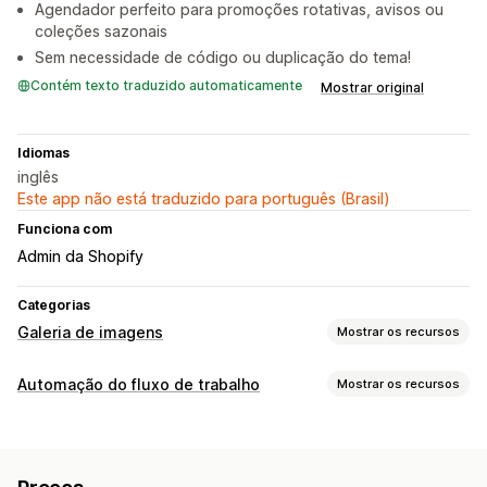
Agendador perfeito para promoções rotativas, avisos ou
coleções sazonais
Sem necessidade de código ou duplicação do tema!
Contém texto traduzido automaticamente
Mostrar original
Idiomas
inglês
Este app não está traduzido para português (Brasil)
Funciona com
Admin da Shopify
Categorias
Galeria de imagens
Mostrar os recursos
Tipos de galeria
Automação do fluxo de trabalho
Mostrar os recursos
Carrossel
Colagem
Grade
Linha
Lista
Barra deslizante
Tarefas de automação
Personalização
Com base no tempo
Legendas
Responsividade para dispositivos móveis