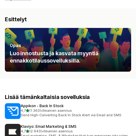
Esittelyt
Opas
Luo innostusta ja kasvata myyntiä
ennakkotilaussovelluksilla.
Lisää tämänkaltaisia sovelluksia
Appikon ‑ Back In Stock
/ 5 tähteä
4,7
(1 363)
•
Ilmainen asennus
1363 arvostelua yhteensä
Send High-Converting Back In Stock Alert via Email and SMS
Klaviyo: Email Marketing & SMS
/ 5 tähteä
4,7
(2 943)
•
Ilmainen asennus
2943 arvostelua yhteensä
Email marketing, SMS, & WhatsApp that turn messages into sales