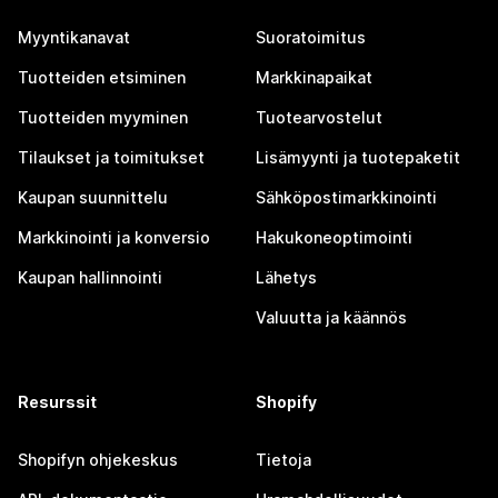
Myyntikanavat
Suoratoimitus
Tuotteiden etsiminen
Markkinapaikat
Tuotteiden myyminen
Tuotearvostelut
Tilaukset ja toimitukset
Lisämyynti ja tuotepaketit
Kaupan suunnittelu
Sähköpostimarkkinointi
Markkinointi ja konversio
Hakukoneoptimointi
Kaupan hallinnointi
Lähetys
Valuutta ja käännös
Resurssit
Shopify
Shopifyn ohjekeskus
Tietoja