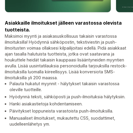
Asiakkaille ilmoitukset jälleen varastossa olevista
tuotteista.
Maksimoi myynti ja asiakasuskollisuus takaisin varastossa
ilmoituksilla! Hyödynnä sähköpostin, tekstiviestin ja push-
ilmoitusten voimaa ollaksesi kilpailijoitasi edellä. Pidä asiakkaat
ajan tasalla halutuista tuotteista, jotka ovat saatavana ja
houkuttele heidät takaisin kauppaasi lisääntyneiden myyntien
avulla. Lisää uusintatilauksia personoiduilla tarjouksilla restock-
ilmoituksilla luomalla kiireellisyys. Lisää konversiota SMS-
ilmoituksilla yli 200 maassa.
Palauta hukatut myynnit - hälytykset takaisin varastossa
oleville tuotteille.
Hyödynnä teksti, sähköposti ja push-ilmoituksia hälytyksiin.
Hanki asiakastietoja kohdentamiseen.
Päivitykset loppuneista varastoista push-ilmoituksilla.
Manuaaliset ilmoitukset, mukautettu CSS, suodattimet,
uudelleenlähetys ym.