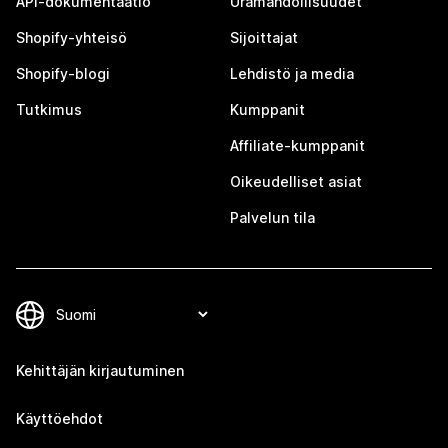
API-dokumentaatio
Uramahdollisuudet
Shopify-yhteisö
Sijoittajat
Shopify-blogi
Lehdistö ja media
Tutkimus
Kumppanit
Affiliate-kumppanit
Oikeudelliset asiat
Palvelun tila
Kehittäjän kirjautuminen
Käyttöehdot