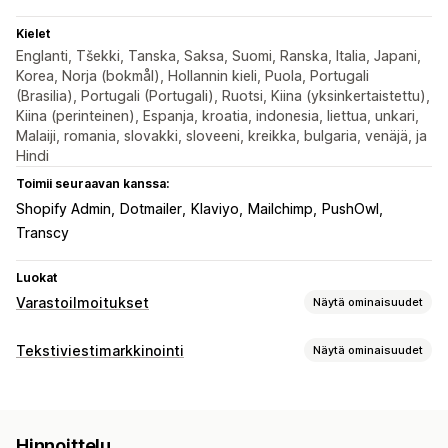
Kielet
Englanti, Tšekki, Tanska, Saksa, Suomi, Ranska, Italia, Japani,
Korea, Norja (bokmål), Hollannin kieli, Puola, Portugali
(Brasilia), Portugali (Portugali), Ruotsi, Kiina (yksinkertaistettu),
Kiina (perinteinen), Espanja, kroatia, indonesia, liettua, unkari,
Malaiji, romania, slovakki, sloveeni, kreikka, bulgaria, venäjä, ja
Hindi
Toimii seuraavan kanssa:
Shopify Admin
Dotmailer
Klaviyo
Mailchimp
PushOwl
Transcy
Luokat
Varastoilmoitukset
Näytä ominaisuudet
Ilmoitukset
Tekstiviestimarkkinointi
Näytä ominaisuudet
Automaattiset ilmoitukset
Manuaaliset ilmoitukset
Kampanjoiden hallinnointi
Erälähetys
Loppumassa oleva
Jälleen varastossa
Yksilöidyt viestit
Ajastetut viestit
Monikielisyys
Sähköposti
SMS
Loppunut varastosta
Hinnoittelu
Reaaliaikainen analytiikka
ROI-seuranta