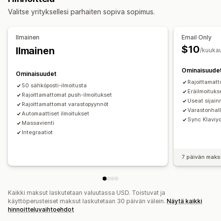
Mukautetut ilmoitukset
Valitse yrityksellesi parhaiten sopiva sopimus.
Työnkulun automaatio
Mukautukset
Ostoskorin palautus
Tuotesuositukset
Ilmoitusasetukset
Ilmoitusmallit
Ilmoituspainike
Ilmainen
Email Only
Win back -kampanjat
Varastolaskuri
$10
Ilmainen
/kuuka
Analytiikka ja raportit
Ominaisuude
Ominaisuudet
Asiakaskysyntä
Varaston seuranta
Rajoittamatt
50 sähköposti-ilmoitusta
Eräilmoituks
Rajoittamattomat push-ilmoitukset
Useat sijain
Rajoittamattomat varastopyynnöt
Varastonhall
Automaattiset ilmoitukset
Sync Klaviyo
Massavienti
Integraatiot
7 päivän maks
Kaikki maksut laskutetaan valuutassa USD. Toistuvat ja
käyttöperusteiset maksut laskutetaan 30 päivän välein.
Näytä kaikki
hinnoitteluvaihtoehdot