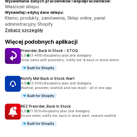
Wyświetlanie danych pracowników i współpracowników:
Właściciel sklepu
Wyświetlaj i edytuj dane sklepu:
Klienci, produkty, zamówienia, Sklep online, panel
administracyjny Shopify
Zobacz szczegóły
Więcej podobnych aplikacji
Preorder, Back In Stock ‑ STOQ
na 5 gwiazdek
5,0
(3 468)
•
Bezpłatny plan jest dostępny
Łączna liczba recenzji: 3468
Grow sales with preorders, 'notify me' & back in stock alerts
Built for Shopify
Notify Me! Back in Stock Alert
na 5 gwiazdek
4,9
(3 506)
•
Bezpłatny plan jest dostępny
Łączna liczba recenzji: 3506
Waitlist, preorder, wishlist and low stock - all in one app.
Built for Shopify
REZ Preorder, Back In Stock
na 5 gwiazdek
5,0
(1 353)
•
Bezpłatny plan jest dostępny
Łączna liczba recenzji: 1353
Do pre order, notify me, back in stock alert, restock waitlist
Built for Shopify