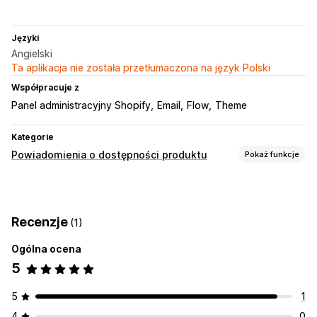
Języki
Angielski
Ta aplikacja nie została przetłumaczona na język Polski
Współpracuje z
Panel administracyjny Shopify
Email
Flow
Theme
Kategorie
Powiadomienia o dostępności produktu
Pokaż funkcje
Powiadomienia
Ponowna dostępność produktu
E-mail
Zapas wyczerpany
Recenzje
(1)
Dostosowanie
Ogólna ocena
Przycisk powiadomienia
Listy oczekujących
5
5
1
4
0