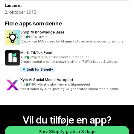
Lanceret
2. oktober 2015
Flere apps som denne
Shopify Knowledge Base
ud af 5 stjerner
3,2
(20)
•
Gratis
20 anmeldelser i alt
Customize FAQs used by AI agents to answer shopper questions
Mintt TikTok Feed
ud af 5 stjerner
4,9
(25)
•
Gratis abonnement tilgængeligt
25 anmeldelser i alt
Create social proof by showing official TikTok feeds & videos.
Built for Shopify
Xyla AI Social Media Autopilot
ud af 5 stjerner
4,7
(190)
•
Gratis abonnement tilgængeligt
190 anmeldelser i alt
Boost sales by auto-posting AI-generated social media posts
Vil du tilføje en app?
Prøv Shopify gratis i 3 dage