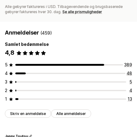
Alle gebyrer faktureres i USD. Tilbagevendende og brugsbaserede
gebyrer faktureres hver 30. dag.
Se alle prismuligheder
Anmeldelser
(459)
Samlet bedømmelse
4,8
5
389
4
48
3
5
2
4
1
13
Skriv en anmeldelse
Alle anmeldelser
Jappy Toutou