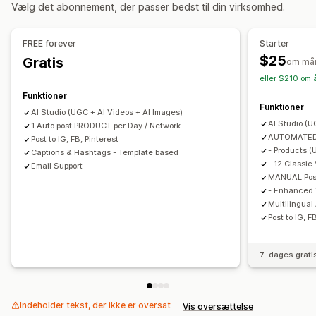
Videoredigering
Videoskabeloner
Vælg det abonnement, der passer bedst til din virksomhed.
FREE forever
Starter
$25
Gratis
om må
eller $210 om 
Funktioner
Funktioner
AI Studio (UGC + AI Videos + AI Images)
AI Studio (U
1 Auto post PRODUCT per Day / Network
AUTOMATED 
Post to IG, FB, Pinterest
- Products (
Captions & Hashtags - Template based
- 12 Classic
Email Support
MANUAL Pos
- Enhanced 
Multilingual
Post to IG, F
7-dages grati
Indeholder tekst, der ikke er oversat
Vis oversættelse