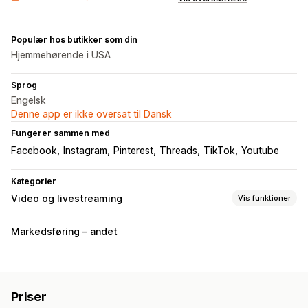
Populær hos butikker som din
Hjemmehørende i USA
Sprog
Engelsk
Denne app er ikke oversat til Dansk
Fungerer sammen med
Facebook
Instagram
Pinterest
Threads
TikTok
Youtube
Kategorier
Video og livestreaming
Vis funktioner
Videoadministration
Markedsføring – andet
Videoer med købsmulighed
Brugergenereret indhold
Deling på sociale medier
Tilpasning
Priser