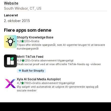
Website
South Windsor, CT, US
Lanceret
2. oktober 2015
Flere apps som denne
Shopify Knowledge Base
ud af 5 stjerner
3,2
(20)
•
Gratis
20 anmeldelser i alt
Tilpas ofte stillede spørgsmål, som AI-agenter bruger til at besvare
kundespørgsmål
Mintt TikTok Feed
ud af 5 stjerner
4,9
(25)
•
Gratis abonnement tilgængeligt
25 anmeldelser i alt
Skab social proof ved at vise officielle TikTok-feeds og -videoer.
Built for Shopify
Xyla AI Social Media Autopilot
ud af 5 stjerner
4,7
(190)
•
Gratis abonnement tilgængeligt
190 anmeldelser i alt
Øg salget ved automatisk at udgive AI-genererede opslag på
sociale medier