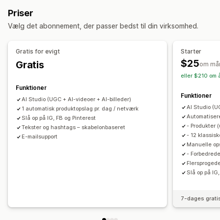
Tilpasning
Priser
Videoredigering
Videoskabeloner
Vælg det abonnement, der passer bedst til din virksomhed.
Gratis for evigt
Starter
$25
Gratis
om må
eller $210 om 
Funktioner
Funktioner
AI Studio (UGC + AI-videoer + AI-billeder)
AI Studio (U
1 automatisk produktopslag pr. dag / netværk
Automatiser
Slå op på IG, FB og Pinterest
- Produkter 
Tekster og hashtags – skabelonbaseret
- 12 klassisk
E-mailsupport
Manuelle op
- Forbedrede
Flersproged
Slå op på IG
7-dages grati