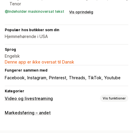
Tenor
Indeholder maskinoversat tekst
Vis oprindelig
Populær hos butikker som din
Hjemmehørende i USA
Sprog
Engelsk
Denne app er ikke oversat til Dansk
Fungerer sammen med
Facebook
Instagram
Pinterest
Threads
TikTok
Youtube
Kategorier
Video og livestreaming
Vis funktioner
Videoadministration
Markedsføring – andet
Videoer med købsmulighed
Brugergenereret indhold
Deling på sociale medier