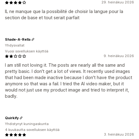
29. heinäkuu 2026
IL ne manque que la possibilité de choisir la langue pour la
section de base et tout serait parfait
Shade-A-Rella
Yhdysvallat
Vuosi sovelluksen käyttöä
9. heinäkuu 2026
I am still not loving it. The posts are nearly all the same and
pretty basic. I don't get a lot of views. It recently used images
that had been made inactive because I don't have the product
anymore so that was a fail. I tried the AI video maker, but it
would not just use my product image and tried to interpret it,
badly.
Quirkify
Yhdistynyt kuningaskunta
4 kuukautta sovelluksen käyttöä
3. heinäkuu 2026