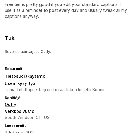
Free tier is pretty good if you edit your standard captions. I
use it as a reminder to post every day and usually tweak all my
captions anyway.
Tuki
Sovellustuen tarjoaa Outfy.
Resurssit
Tietosuojakäytäntö
Usein kysyttyä
Tämä kehittäjä ei tarjoa suoraa tukea kielellä Suomi.
Kehittäjä
Outfy
Verkkosivusto
South Windsor, CT, US
Lanseerattu
2. lokakuu 2015