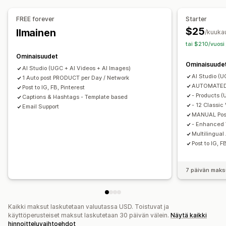
FREE forever
Starter
$25
Ilmainen
/kuuka
tai $210/vuosi
Ominaisuudet
Ominaisuude
AI Studio (UGC + AI Videos + AI Images)
AI Studio (U
1 Auto post PRODUCT per Day / Network
AUTOMATED 
Post to IG, FB, Pinterest
- Products (
Captions & Hashtags - Template based
- 12 Classic
Email Support
MANUAL Pos
- Enhanced 
Multilingual
Post to IG, F
7 päivän maks
Kaikki maksut laskutetaan valuutassa USD. Toistuvat ja
käyttöperusteiset maksut laskutetaan 30 päivän välein.
Näytä kaikki
hinnoitteluvaihtoehdot