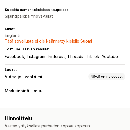
Suosittu samankaltaisissa kaupoissa
Sijaintipaikka Yhdysvallat
Kielet
Englanti
Tätä sovellusta ei ole käännetty kielelle Suomi
Toimii seuraavan kanssa:
Facebook
Instagram
Pinterest
Threads
TikTok
Youtube
Luokat
Video ja livestriimi
Näytä ominaisuudet
Videoiden hallinnointi
Markkinointi – muu
Ostoa tarjoavat videot
UGC
Some-jakaminen
Mukautukset
Videon editointi
Videomallit
Hinnoittelu
Valitse yrityksellesi parhaiten sopiva sopimus.