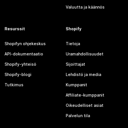
Valuutta ja käännös
Resurssit
Shopify
Shopifyn ohjekeskus
Tietoja
API-dokumentaatio
Uramahdollisuudet
Shopify-yhteisö
Sijoittajat
Shopify-blogi
Lehdistö ja media
Tutkimus
Kumppanit
Affiliate-kumppanit
Oikeudelliset asiat
Palvelun tila