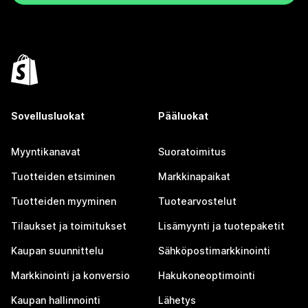
Sovellusluokat
Pääluokat
Myyntikanavat
Suoratoimitus
Tuotteiden etsiminen
Markkinapaikat
Tuotteiden myyminen
Tuotearvostelut
Tilaukset ja toimitukset
Lisämyynti ja tuotepaketit
Kaupan suunnittelu
Sähköpostimarkkinointi
Markkinointi ja konversio
Hakukoneoptimointi
Kaupan hallinnointi
Lähetys