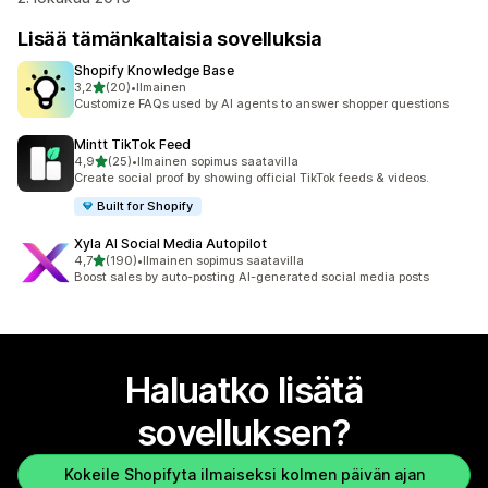
Lisää tämänkaltaisia sovelluksia
Shopify Knowledge Base
/ 5 tähteä
3,2
(20)
•
Ilmainen
20 arvostelua yhteensä
Customize FAQs used by AI agents to answer shopper questions
Mintt TikTok Feed
/ 5 tähteä
4,9
(25)
•
Ilmainen sopimus saatavilla
25 arvostelua yhteensä
Create social proof by showing official TikTok feeds & videos.
Built for Shopify
Xyla AI Social Media Autopilot
/ 5 tähteä
4,7
(190)
•
Ilmainen sopimus saatavilla
190 arvostelua yhteensä
Boost sales by auto-posting AI-generated social media posts
Haluatko lisätä
sovelluksen?
Kokeile Shopifyta ilmaiseksi kolmen päivän ajan