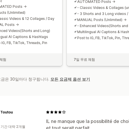
s)
AUTOMATED Posts ->
ATED Posts ->
- Classic Videos & Collages (un
ucts (Unlimited)
- 3 Shorts and 3 Long videos /
lassic Videos & 12 Collages / Day
MANUAL Posts (Unlimited) ->
L Posts ->
- Enhanced Videos(Shorts and
nced Videos(Shorts and Long)
Multilingual AI Captions & Has
ingual AI Captions & Hashtags
Post to IG, FB, TikTok, Pin, Th
 IG, FB, TikTok, Threads, Pin
 체험
7일 무료 체험
 요금은 30일마다 청구됩니다.
모든 요금제 옵션 보기
 Toutou
IL ne manque que la possibilité de choi
 기간 대략 2개월
et tout serait parfait