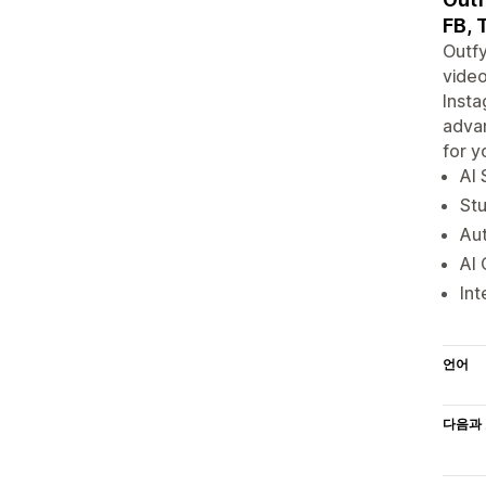
FB, 
Outfy
video
Insta
advan
for y
AI 
Stu
Aut
AI 
Int
언어
다음과 