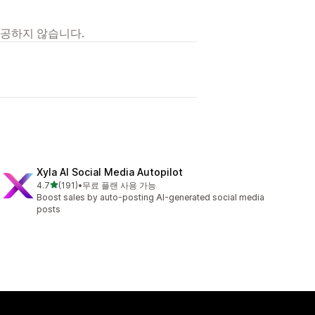
제공하지 않습니다.
Xyla AI Social Media Autopilot
별 5개 중
4.7
(191)
•
무료 플랜 사용 가능
총 리뷰 191개
Boost sales by auto-posting AI-generated social media
posts