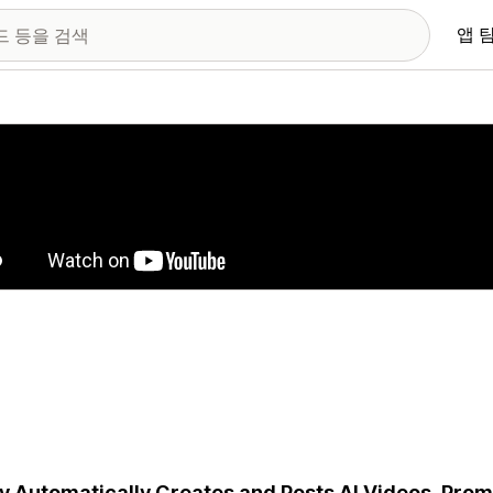
앱 
 이미지 갤러리
y Automatically Creates and Posts AI Videos, Prom