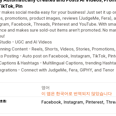
TikTok, Pin
 makes social media easy for your business! Just set it up o
s, promotions, product images, reviews (JudgeMe, Fera), a
gram, Facebook, Threads, Pinterest and YouTube. With smart
ce and makes sure sold-out items aren’t promoted. No man
ou!
Studio - UGC and AI Videos
nning Content - Reels, Shorts, Videos, Stories, Promotions
o Posting - Auto post on Facebook, Instagram, TikTok, Pin
Captions & Hashtags - Multilingual Captions, trending Hasht
egrations - Connect with JudgeMe, Fera, GIPHY, and Tenor
영어
이 앱은 한국어로 번역되지 않았습니다
호환:
Facebook
Instagram
Pinterest
Thre