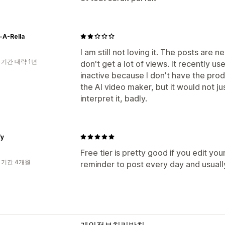
-A-Rella
I am still not loving it. The posts are n
 기간 대략 1년
don't get a lot of views. It recently 
inactive because I don't have the produ
the AI video maker, but it would not j
interpret it, badly.
fy
Free tier is pretty good if you edit your
 기간 4개월
reminder to post every day and usuall
개인정보처리방침