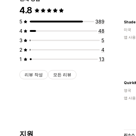
4.8
5
389
Shade
미국
4
48
앱 사용
3
5
2
4
1
13
리뷰 작성
모든 리뷰
Quirki
영국
앱 사용
지원
리소스