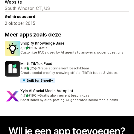
Website
South Windsor, CT, US
Geïntroduceerd
2 oktober 2015
Meer apps zoals deze
Shopify Knowledge Base
van 5 sterren
3,2
(20)
•
Gratis
20 recensies in totaal
Customize FAQs used by AI agents to answer shopper questions
Mintt TikTok Feed
van 5 sterren
4,9
(25)
•
Gratis abonnement beschikbaar
25 recensies in totaal
Create social proof by showing official TikTok feeds & videos.
Built for Shopify
Xyla AI Social Media Autopilot
van 5 sterren
4,7
(190)
•
Gratis abonnement beschikbaar
190 recensies in totaal
Boost sales by auto-posting AI-generated social media posts
Wil je een app toevoegen?