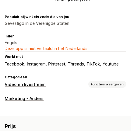
Populair bij winkels zoals die van jou
Gevestigd in de Verenigde Staten
Talen
Engels
Deze app is niet vertaald in het Nederlands
Werkt met
Facebook
Instagram
Pinterest
Threads
TikTok
Youtube
Categorieën
Video en livestream
Functies weergeven
Videobeheer
Marketing - Anders
Shoppable video's
UGC
Delen via social media
Aanpassing
Videobewerking
Videotemplates
Prijs