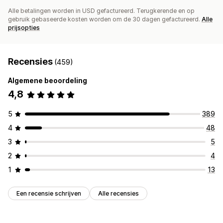
Alle betalingen worden in USD gefactureerd. Terugkerende en op
gebruik gebaseerde kosten worden om de 30 dagen gefactureerd.
Alle
prijsopties
Recensies
(459)
Algemene beoordeling
4,8
5
389
4
48
3
5
2
4
1
13
Een recensie schrijven
Alle recensies