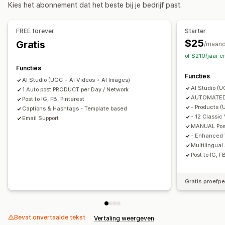
Kies het abonnement dat het beste bij je bedrijf past.
FREE forever
Starter
$25
Gratis
/maan
of $210/jaar 
Functies
Functies
AI Studio (UGC + AI Videos + AI Images)
AI Studio (U
1 Auto post PRODUCT per Day / Network
AUTOMATED 
Post to IG, FB, Pinterest
- Products (
Captions & Hashtags - Template based
- 12 Classic
Email Support
MANUAL Pos
- Enhanced 
Multilingual
Post to IG, F
Gratis proefp
Bevat onvertaalde tekst
Vertaling weergeven