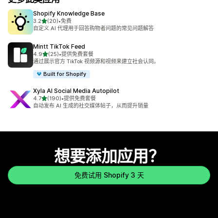
Shopify Knowledge Base
星（满分 5 星）
3.2
(20)
•
免费
总共 20 条评论
自定义 AI 代理用于回答购物者问题的常见问题解答
Mintt TikTok Feed
星（满分 5 星）
4.9
(25)
•
提供免费套餐
总共 25 条评论
通过展示官方 TikTok 视频源和视频来建立社会认同。
Built for Shopify
Xyla AI Social Media Autopilot
星（满分 5 星）
4.7
(190)
•
提供免费套餐
总共 190 条评论
自动发布 AI 生成的社交媒体帖子，从而提升销量
想要添加应用？
免费试用 Shopify 3 天