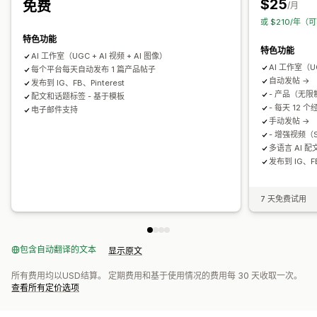
$25
免费
/月
或 $210/年（
特色功能
特色功能
AI 工作室（UGC + AI 视频 + AI 图像）
AI 工作室（UG
每个平台每天自动发布 1 篇产品帖子
自动发帖 ->
发布到 IG、FB、Pinterest
- 产品（无限
配文和话题标签 - 基于模板
- 每天 12 
电子邮件支持
手动发帖 ->
- 增强视频（S
多语言 AI 
发布到 IG、FB
7 天免费试用
包含自动翻译的文本
显示原文
所有费用均以USD结算。 定期费用和基于使用情况的费用每 30 天收取一次。
查看所有定价选项