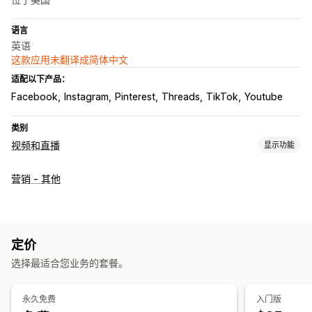
语言
英语
这款应用未翻译成简体中文
适配以下产品：
Facebook
Instagram
Pinterest
Threads
TikTok
Youtube
类别
视频和直播
显示功能
视频管理
营销 - 其他
购物式视频
UGC
社交分享
自定义
视频编辑
视频模板
定价
选择最适合您业务的套餐。
永久免费
入门版