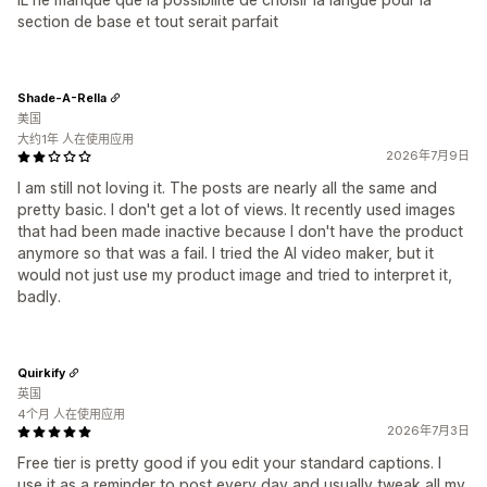
section de base et tout serait parfait
Shade-A-Rella
美国
大约1年 人在使用应用
2026年7月9日
I am still not loving it. The posts are nearly all the same and
pretty basic. I don't get a lot of views. It recently used images
that had been made inactive because I don't have the product
anymore so that was a fail. I tried the AI video maker, but it
would not just use my product image and tried to interpret it,
badly.
Quirkify
英国
4个月 人在使用应用
2026年7月3日
Free tier is pretty good if you edit your standard captions. I
use it as a reminder to post every day and usually tweak all my