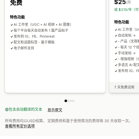
$25
免费
/月
或 $210/年（
特色功能
特色功能
AI 工作室（UGC + AI 视频 + AI 图像）
AI 工作室（UG
每个平台每天自动发布 1 篇产品帖子
自动发帖 ->
发布到 IG、FB、Pinterest
- 产品（无限
配文和话题标签 - 基于模板
- 每天 12 
电子邮件支持
手动发帖 ->
- 增强视频（S
多语言 AI 
发布到 IG、FB
7 天免费试用
包含自动翻译的文本
显示原文
所有费用均以USD结算。 定期费用和基于使用情况的费用每 30 天收取一次。
查看所有定价选项