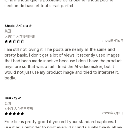
section de base et tout serait parfait
Shade-A-Rella
美国
大约1年 人在使用应用
2026年7月9日
I am still not loving it. The posts are nearly all the same and
pretty basic. I don't get a lot of views. It recently used images
that had been made inactive because I don't have the product
anymore so that was a fail. I tried the AI video maker, but it
would not just use my product image and tried to interpret it,
badly.
Quirkify
英国
4个月 人在使用应用
2026年7月3日
Free tier is pretty good if you edit your standard captions. I
use it as a reminder to post every day and usually tweak all my