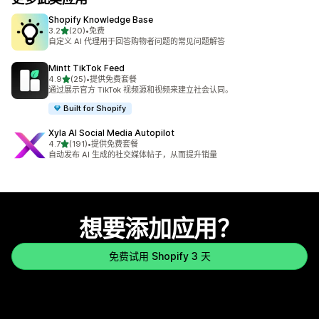
Shopify Knowledge Base
星（满分 5 星）
3.2
(20)
•
免费
总共 20 条评论
自定义 AI 代理用于回答购物者问题的常见问题解答
Mintt TikTok Feed
星（满分 5 星）
4.9
(25)
•
提供免费套餐
总共 25 条评论
通过展示官方 TikTok 视频源和视频来建立社会认同。
Built for Shopify
Xyla AI Social Media Autopilot
星（满分 5 星）
4.7
(191)
•
提供免费套餐
总共 191 条评论
自动发布 AI 生成的社交媒体帖子，从而提升销量
想要添加应用？
免费试用 Shopify 3 天