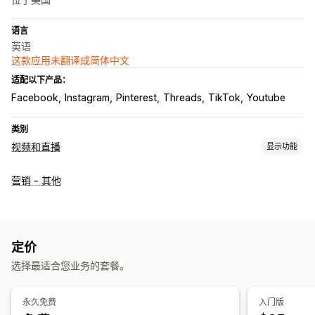
语言
英语
这款应用未翻译成简体中文
适配以下产品：
Facebook
Instagram
Pinterest
Threads
TikTok
Youtube
类别
视频和直播
显示功能
视频管理
营销 - 其他
购物式视频
UGC
社交分享
自定义
视频编辑
视频模板
定价
选择最适合您业务的套餐。
永久免费
入门版