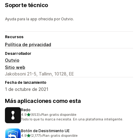
Soporte técnico
Ayuda para la app ofrecida por Outvio.
Recursos
Política de privacidad
Desarrollador
Outvio
Sitio web
Jakobsoni 21-5, Tallinn, 10128, EE
Fecha de lanzamiento
1 de octubre de 2021
Más aplicaciones como esta
Redo
de 5 estrellas
4.9
(653)
•
Plan gratis disponible
653 reseñas en total
Todo lo que tu marca necesita. En una plataforma inteligente.
Botón de Desistimiento UE
de 5 estrellas
4.9
(2,177)
•
Plan gratis disponible
2177 reseñas en total