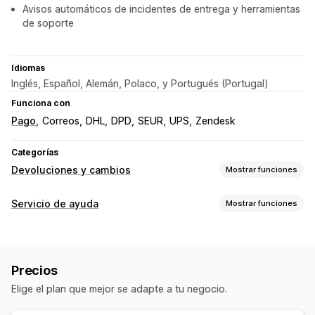
Avisos automáticos de incidentes de entrega y herramientas
de soporte
Idiomas
Inglés, Español, Alemán, Polaco, y Portugués (Portugal)
Funciona con
Pago
Correos
DHL
DPD
SEUR
UPS
Zendesk
Categorías
Devoluciones y cambios
Mostrar funciones
Opciones de devolución
Servicio de ayuda
Mostrar funciones
Reembolsos automatizados
Reembolsos manuales
Canales
Cambios
Reemplazos
Devoluciones en la tienda física
Correo electrónico
SMS
Chat en vivo
Chatbot
Teléfono
Tarjetas de regalo
Crédito en tienda
Precios
Redes sociales
Autoservicio
Centro de ayuda
Devoluciones de regalos
Códigos de descuento
Elige el plan que mejor se adapte a tu negocio.
Formulario de contacto
Preguntas frecuentes
Gestión de devoluciones