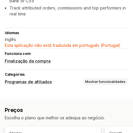
bank or CSV
Track attributed orders, commissions and top performers in
real time
Idiomas
inglês
Esta aplicação não está traduzida em português (Portugal)
Funciona com
Finalização da compra
Categorias
Programas de afiliados
Mostrar funcionalidades
Opções de comissão
Comissão personalizada
Marketing a vários níveis
Preços
Comissão de produtos
Benefícios diferenciados
Escolha o plano que melhor se adequa ao negócio.
Gestão de referências
Ligações de afiliados
Rastreio automático
Descontos