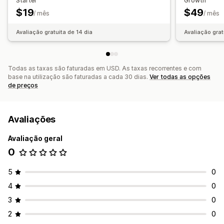
Starter
Growth
Rastreio a vários níveis
Rastreio em tempo real
$19
$49
/ mês
/ mês
Experiência de afiliado
Avaliação gratuita de 14 dia
Avaliação grat
Portal da marca
Ligações e descontos personalizados
Imagem corporativa personalizada
Todas as taxas são faturadas em USD. As taxas recorrentes e com
Pagamentos
base na utilização são faturadas a cada 30 dias.
Ver todas as opções
Transferências bancárias
Várias moedas
PayPal
de preços
Avaliações
Avaliação geral
0
5
0
4
0
3
0
2
0