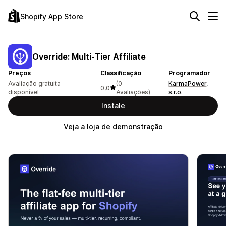
Shopify App Store
Override: Multi‑Tier Affiliate
Preços
Classificação
Programador
Avaliação gratuita
(0
KarmaPower,
0,0
disponível
Avaliações)
s.r.o.
Instale
Veja a loja de demonstração