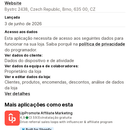
Website
Bystrc 2438, Czech Republic, Brno, 635 00, CZ
Lançada
3 de junho de 2026
Acesso aos dados
Esta aplicação necessita de acesso aos seguintes dados para
funcionar na sua loja. Saiba porquê na
política de privacidade
do programador.
Ver dados do cliente:
Dados do dispositivo e de atividade
Ver dados da equipa e de colaboradores:
Proprietário da loja
Ver e editar dados da loja:
Clientes, produtos, encomendas, descontos, análise de dados
da loja
Ver detalhes
Mais aplicações como esta
UpPromote Affiliate Marketing
de 5 estrelas
4,9
(3.593)
•
Instalação gratuita
3593 total de avaliações
Drive referral sales loops with influencer & affiliate program
Built for Shopify