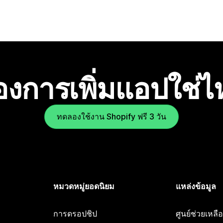
องการเพิ่มแอปใช่
ทดลองใช้งาน Shopify ฟรี 3 วัน
หมวดหมู่ยอดนิยม
แหล่งข้อมูล
การดรอปชิป
ศูนย์ช่วยเหล