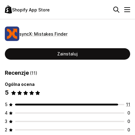
Shopify App Store
syncX: Mistakes Finder
Zainstaluj
Recenzje
(11)
Ogólna ocena
5
5
11
4
0
3
0
2
0