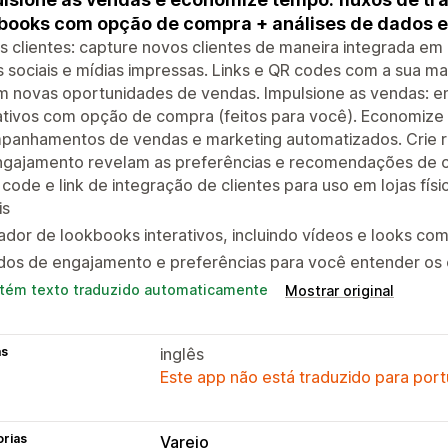
books com opção de compra + análises de dados e 
 clientes: capture novos clientes de maneira integrada em can
 sociais e mídias impressas. Links e QR codes com a sua ma
 novas oportunidades de vendas. Impulsione as vendas: env
ativos com opção de compra (feitos para você). Economize 
panhamentos de vendas e marketing automatizados. Crie re
ngajamento revelam as preferências e recomendações de cl
code e link de integração de clientes para uso em lojas físi
is
ador de lookbooks interativos, incluindo vídeos e looks c
dos de engajamento e preferências para você entender os 
tém texto traduzido automaticamente
Mostrar original
as
inglês
Este app não está traduzido para port
orias
Varejo