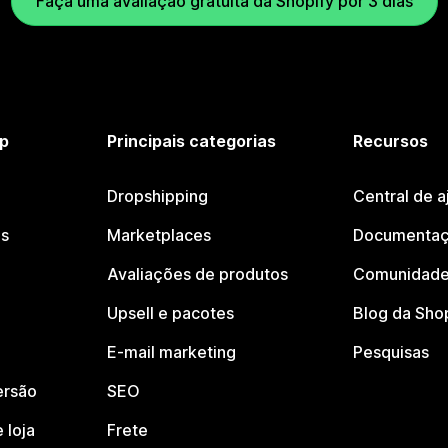
Faça uma avaliação gratuita da Shopify por 3 dias
p
Principais categorias
Recursos
Dropshipping
Central de a
os
Marketplaces
Documentaç
Avaliações de produtos
Comunidade
Upsell e pacotes
Blog da Sho
E-mail marketing
Pesquisas
ersão
SEO
 loja
Frete