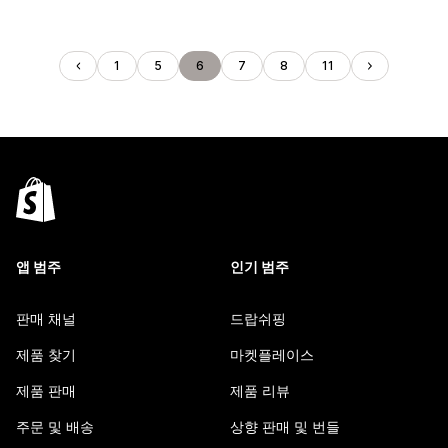
1
5
6
7
8
11
앱 범주
인기 범주
판매 채널
드랍쉬핑
제품 찾기
마켓플레이스
제품 판매
제품 리뷰
주문 및 배송
상향 판매 및 번들