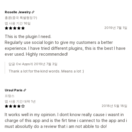
Roselle Jewelry
홍콩(중국 특별행정구)
앱 사용 기간 16일
2019년 7월 1일
This is the plugin I need.
Regularly use social login to give my customers a better
experience. I have tried different plugins, this is the best I have
ever used. Highly recommended!
답글 Oxi Apps개 2019년 7월 3일
Thank a lot for the kind words. Means a lot :)
Ursul Paris
프랑스
앱 사용 기간 대략 1년
2018년 5월 18일
It works well in my opinion. I dont know really cause i wasnt in
charge of this app and is the firt time i cannect to the app and i
must absolutly do a review that i am not abble to do!