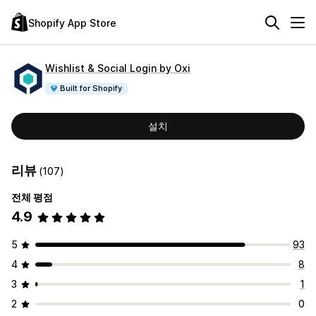
Shopify App Store
Wishlist & Social Login by Oxi
Built for Shopify
설치
리뷰
(107)
전체 평점
4.9
5
93
4
8
3
1
2
0