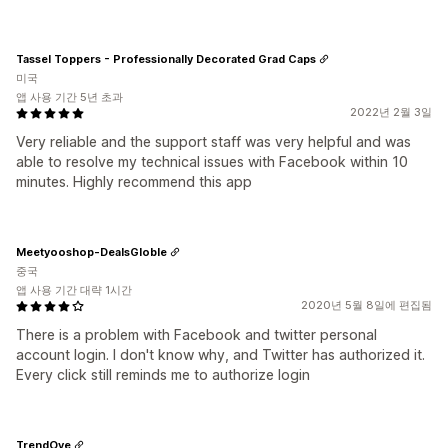
Tassel Toppers - Professionally Decorated Grad Caps
미국
앱 사용 기간 5년 초과
2022년 2월 3일
Very reliable and the support staff was very helpful and was
able to resolve my technical issues with Facebook within 10
minutes. Highly recommend this app
Meetyooshop-DealsGloble
중국
앱 사용 기간 대략 1시간
2020년 5월 8일에 편집됨
There is a problem with Facebook and twitter personal
account login. I don't know why, and Twitter has authorized it.
Every click still reminds me to authorize login
TrendOye