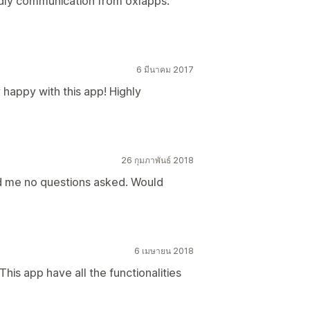
ndly communication from oxlapps.
6 มีนาคม 2017
 happy with this app! Highly
26 กุมภาพันธ์ 2018
 me no questions asked. Would
6 เมษายน 2018
his app have all the functionalities