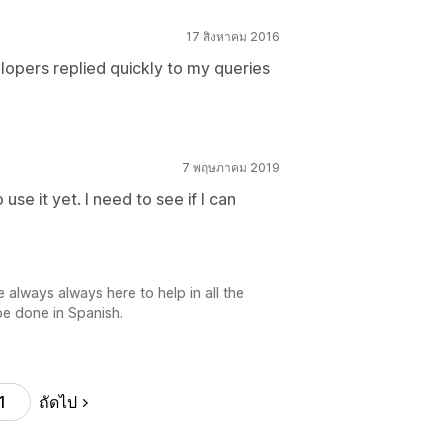
17 สิงหาคม 2016
lopers replied quickly to my queries
7 พฤษภาคม 2019
use it yet. I need to see if I can
 always always here to help in all the
be done in Spanish.
ถัดไป
1