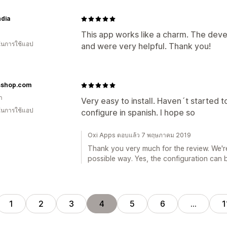
dia
This app works like a charm. The deve
 ในการใช้แอป
and were very helpful. Thank you!
sshop.com
า
Very easy to install. Haven´t started to 
 ในการใช้แอป
configure in spanish. I hope so
Oxi Apps ตอบแล้ว 7 พฤษภาคม 2019
Thank you very much for the review. We're
possible way. Yes, the configuration can 
1
2
3
4
5
6
…
1