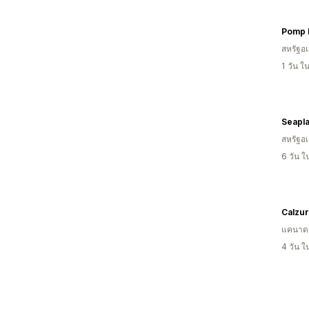
สหรัฐอเ
1 วัน 
Seapla
สหรัฐอเ
6 วัน 
Calzu
แคนาด
4 วัน 