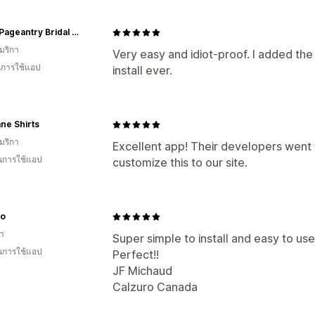
Pomp Pageantry Bridal Formal
มริกา
Very easy and idiot-proof. I added the 
ในการใช้แอป
install ever.
ne Shirts
มริกา
Excellent app! Their developers went
ในการใช้แอป
customize this to our site.
ro
า
Super simple to install and easy to us
ในการใช้แอป
Perfect!!
JF Michaud
Calzuro Canada