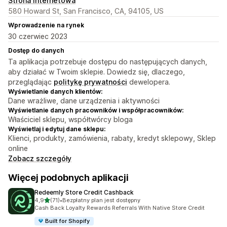
Strona internetowa
580 Howard St, San Francisco, CA, 94105, US
Wprowadzenie na rynek
30 czerwiec 2023
Dostęp do danych
Ta aplikacja potrzebuje dostępu do następujących danych,
aby działać w Twoim sklepie. Dowiedz się, dlaczego,
przeglądając
politykę prywatności
dewelopera.
Wyświetlanie danych klientów:
Dane wrażliwe, dane urządzenia i aktywności
Wyświetlanie danych pracowników i współpracowników:
Właściciel sklepu, współtwórcy bloga
Wyświetlaj i edytuj dane sklepu:
Klienci, produkty, zamówienia, rabaty, kredyt sklepowy, Sklep
online
Zobacz szczegóły
Więcej podobnych aplikacji
Redeemly Store Credit Cashback
na 5 gwiazdek
4,9
(71)
•
Bezpłatny plan jest dostępny
Łączna liczba recenzji: 71
Cash Back Loyalty Rewards Referrals With Native Store Credit
Built for Shopify