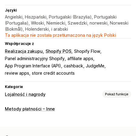
Języki
Angielski, Hiszpański, Portugalski (Brazylia), Portugalski
(Portugalia), Włoski, Niemiecki, Szwedzki, norweski, Norweski
(Bokmål), Holenderski, i arabski
Ta aplikacja nie została przetłumaczona na język Polski
Współpracuje z
Realizacja zakupu
Shopify POS
Shopify Flow
Panel administracyjny Shopify
affiliate apps
App Program Interface (API)
cashback
JudgeMe
review apps
store credit accounts
Kategorie
Lojalność i nagrody
Pokaż funkcje
Rodzaje programów
Metody płatności – Inne
Program nagród
Członkostwa
Progi cenowe VIP
Programy afiliacyjne
Polecenia
Subskrypcje
Karty na pieczątki lub do dziurkowania
Programy cashback