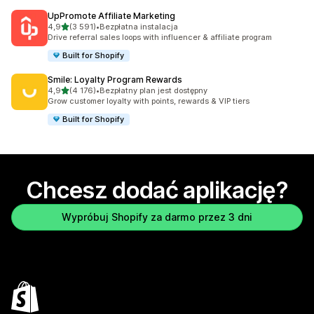
UpPromote Affiliate Marketing
na 5 gwiazdek
4,9
(3 591)
•
Bezpłatna instalacja
Łączna liczba recenzji: 3591
Drive referral sales loops with influencer & affiliate program
Built for Shopify
Smile: Loyalty Program Rewards
na 5 gwiazdek
4,9
(4 176)
•
Bezpłatny plan jest dostępny
Łączna liczba recenzji: 4176
Grow customer loyalty with points, rewards & VIP tiers
Built for Shopify
Chcesz dodać aplikację?
Wypróbuj Shopify za darmo przez 3 dni