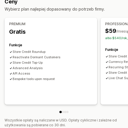
Ceny
Portfele cyfrowe
Konkursy
Programy niestandardowe
Wybierz plan najlepiej dopasowany do potrzeb firmy.
Nagrody, które można zaoferować
Punkty
Kupony
Cashback
Kredyt sklepowy
PREMIUM
PROFESSION
Darmowe produkty
Niestandardowe nagrody
$59
Gratis
/miesi
albo $540/rok
Funkcje
Funkcje
Store Credit Roundup
Store Credi
Reactivate Dormant Customers
Currency Ret
Store Credit Top-Up
Recurring St
Advanced Analysis
Store Credi
API Access
Live Chat Su
Bespoke tools upon request
Wszystkie opłaty są naliczane w USD. Opłaty cykliczne i zależne od
użytkowania są pobierane co 30 dni.