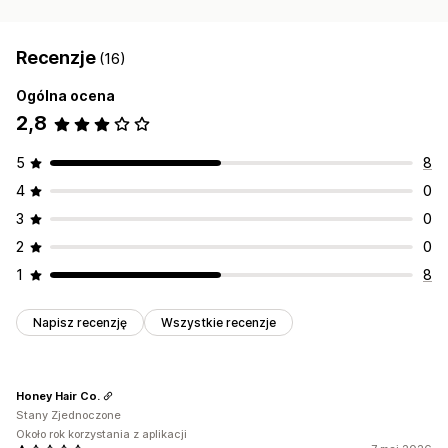
Recenzje
(16)
Ogólna ocena
2,8
5
8
4
0
3
0
2
0
1
8
Napisz recenzję
Wszystkie recenzje
Honey Hair Co.
Stany Zjednoczone
Około rok korzystania z aplikacji