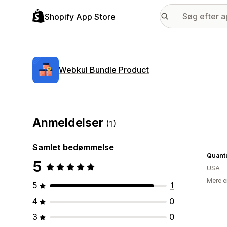
Shopify App Store
Webkul Bundle Product
Anmeldelser
(1)
Samlet bedømmelse
Quantu
5
USA
Mere e
5
1
4
0
3
0