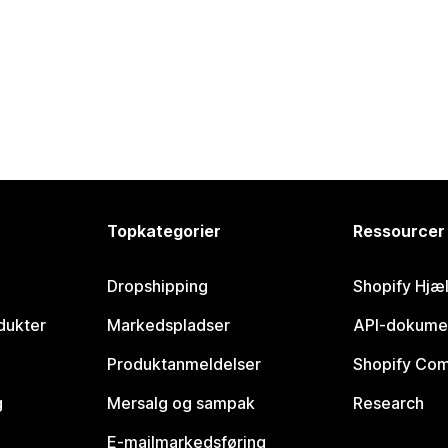
Topkategorier
Ressourcer
Dropshipping
Shopify Hjæ
dukter
Markedspladser
API-dokume
Produktanmeldelser
Shopify Co
g
Mersalg og sampak
Research
E-mailmarkedsføring