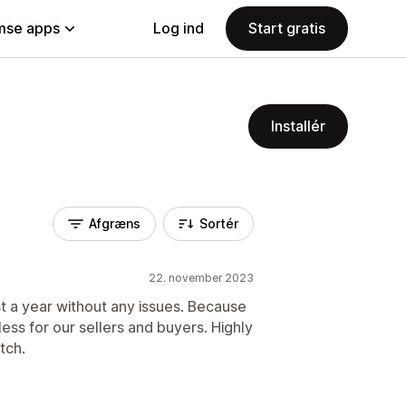
se apps
Log ind
Start gratis
Installér
Afgræns
Sortér
22. november 2023
t a year without any issues. Because
amless for our sellers and buyers. Highly
tch.