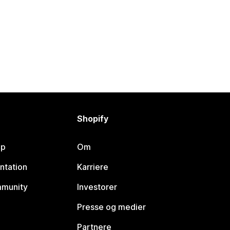
Shopify
lp
Om
ntation
Karriere
mmunity
Investorer
Presse og medier
Partnere