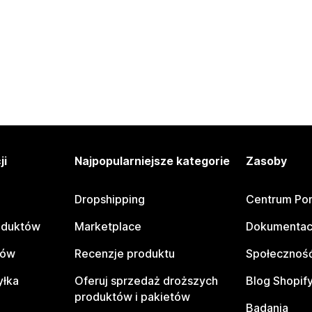
ji
Najpopularniejsze kategorie
Zasoby
Dropshipping
Centrum Po
oduktów
Marketplace
Dokumentac
tów
Recenzje produktu
Społeczność
yłka
Oferuj sprzedaż droższych
Blog Shopif
produktów i pakietów
Badania