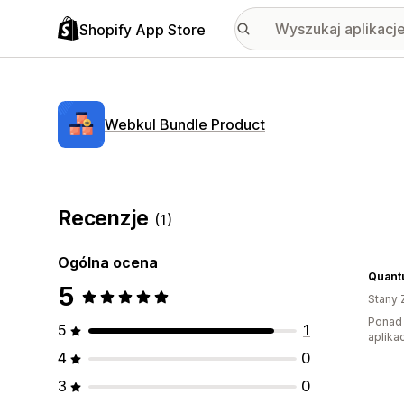
Shopify App Store
Webkul Bundle Product
Recenzje
(1)
Ogólna ocena
Quantu
5
Stany 
Ponad 
5
1
aplikac
4
0
3
0