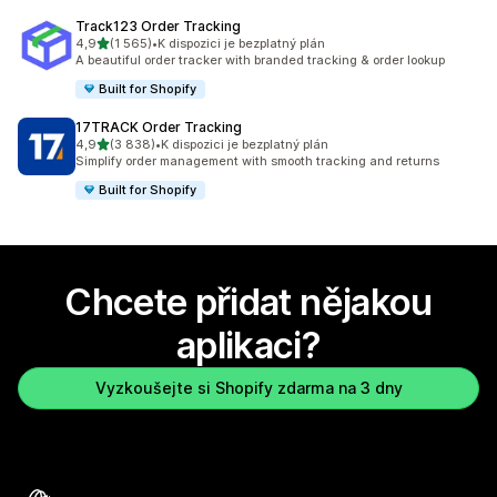
Track123 Order Tracking
z 5 hvězd
4,9
(1 565)
•
K dispozici je bezplatný plán
Celkový počet recenzí: 1565
A beautiful order tracker with branded tracking & order lookup
Built for Shopify
17TRACK Order Tracking
z 5 hvězd
4,9
(3 838)
•
K dispozici je bezplatný plán
Celkový počet recenzí: 3838
Simplify order management with smooth tracking and returns
Built for Shopify
Chcete přidat nějakou
aplikaci?
Vyzkoušejte si Shopify zdarma na 3 dny