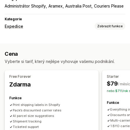
Administrátor Shopify
Aramex
Australia Post
Couriers Please
Kategorie
Expedice
Zobrazit funkce
Štítky a balení
Vytváření štítků
Přepravní listy
Balení
Cena
Vychystávací seznamy
Pravidla přepravy
Výběr dopravce
Vyberte si tarif, který nejlépe vyhovuje vašemu podnikání.
Sazby za dopravu
Řízení zásilek
Free Forever
Starter
Synchronizace objednávek
Sledování v reálném čase
$79
Zdarma
/ měsíc
E-mailová oznámení
Aktualizace objednávek
nebo $711/rok 
Analytika přepravy
Funkce
Funkce
Print shipping labels in Shopify
Everything i
Pack’s discounted carrier rates
Discounts o
AI parcel size suggestions
Multi-carrie
Shipment tracking
1 BYO carrie
Ticketed support