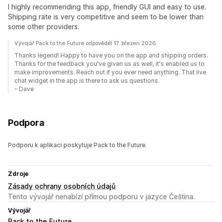
I highly recommending this app, friendly GUI and easy to use.
Shipping rate is very competitive and seem to be lower than
some other providers.
Vývojář Pack to the Future odpověděl 17. březen 2026
Thanks legend! Happy to have you on the app and shipping orders.
Thanks for the feedback you've given us as well, it's enabled us to
make improvements. Reach out if you ever need anything. That live
chat widget in the app is there to ask us questions.
- Dave
Podpora
Podporu k aplikaci poskytuje Pack to the Future.
Zdroje
Zásady ochrany osobních údajů
Tento vývojář nenabízí přímou podporu v jazyce Čeština.
Vývojář
Pack to the Future