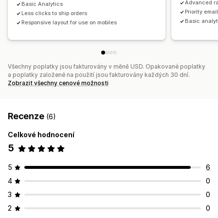
Advanced ra
Basic Analytics
Priority emai
Less clicks to ship orders
Basic analyt
Responsive layout for use on mobiles
Všechny poplatky jsou fakturovány v měně USD. Opakované poplatky
a poplatky založené na použití jsou fakturovány každých 30 dní.
Zobrazit všechny cenové možnosti
Recenze
(6)
Celkové hodnocení
5
5
6
4
0
3
0
2
0