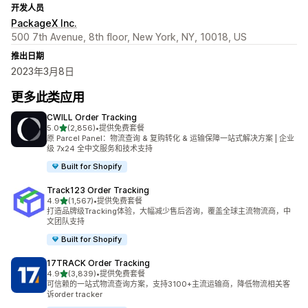
开发人员
PackageX Inc.
500 7th Avenue, 8th floor, New York, NY, 10018, US
推出日期
2023年3月8日
更多此类应用
CWILL Order Tracking
星（满分 5 星）
5.0
(2,856)
•
提供免费套餐
总共 2856 条评论
原 Parcel Panel：物流查询 & 复购转化 & 运输保障一站式解决方案 | 企业
级 7x24 全中文服务和技术支持
Built for Shopify
Track123 Order Tracking
星（满分 5 星）
4.9
(1,567)
•
提供免费套餐
总共 1567 条评论
打造品牌级Tracking体验，大幅减少售后咨询，覆盖全球主流物流商，中
文团队支持
Built for Shopify
17TRACK Order Tracking
星（满分 5 星）
4.9
(3,839)
•
提供免费套餐
总共 3839 条评论
可信赖的一站式物流查询方案，支持3100+主流运输商，降低物流相关客
诉order tracker