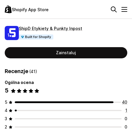
Shopify App Store
ShipD Etykiety & Punkty Inpost
Built for Shopify
Zainstaluj
Recenzje
(41)
Ogólna ocena
5
5
40
4
1
3
0
2
0