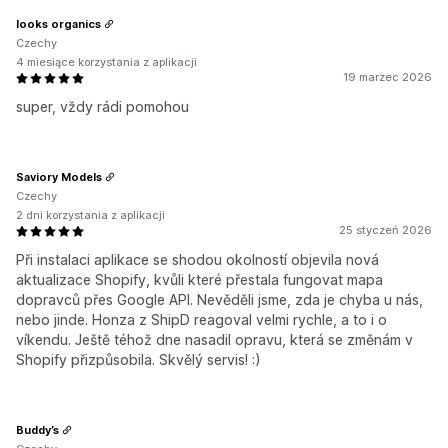
looks organics
Czechy
4 miesiące korzystania z aplikacji
19 marzec 2026
super, vždy rádi pomohou
Saviory Models
Czechy
2 dni korzystania z aplikacji
25 styczeń 2026
Při instalaci aplikace se shodou okolností objevila nová
aktualizace Shopify, kvůli které přestala fungovat mapa
dopravců přes Google API. Nevěděli jsme, zda je chyba u nás,
nebo jinde. Honza z ShipD reagoval velmi rychle, a to i o
víkendu. Ještě téhož dne nasadil opravu, která se změnám v
Shopify přizpůsobila. Skvělý servis! :)
Buddy’s