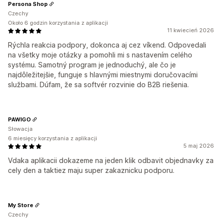
Persona Shop
Czechy
Około 6 godzin korzystania z aplikacji
11 kwiecień 2026
Rýchla reakcia podpory, dokonca aj cez víkend. Odpovedali
na všetky moje otázky a pomohli mi s nastavením celého
systému. Samotný program je jednoduchý, ale čo je
najdôležitejšie, funguje s hlavnými miestnymi doručovacími
službami. Dúfam, že sa softvér rozvinie do B2B riešenia.
PAWIGO
Słowacja
6 miesięcy korzystania z aplikacji
5 maj 2026
Vdaka aplikacii dokazeme na jeden klik odbavit objednavky za
cely den a taktiez maju super zakaznicku podporu.
My Store
Czechy