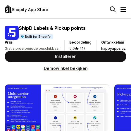
Shopify App Store
ShipD Labels & Pickup points
Built for Shopify
Prijs
Beoordeling
Ontwikkelaar
Gratis proefperiode beschikbaar
5,0
(41)
happyapps.cz
Installeren
Demowinkel bekijken