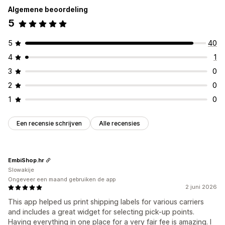
Algemene beoordeling
5
5
40
4
1
3
0
2
0
1
0
Een recensie schrijven
Alle recensies
EmbiShop.hr
Slowakije
Ongeveer een maand gebruiken de app
2 juni 2026
This app helped us print shipping labels for various carriers
and includes a great widget for selecting pick-up points.
Having everything in one place for a very fair fee is amazing. I