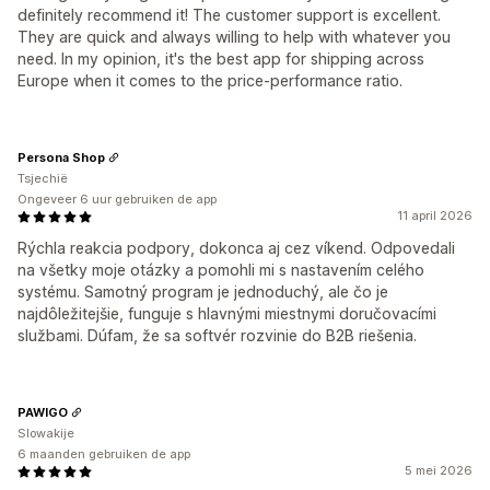
definitely recommend it! The customer support is excellent.
They are quick and always willing to help with whatever you
need. In my opinion, it's the best app for shipping across
Europe when it comes to the price-performance ratio.
Persona Shop
Tsjechië
Ongeveer 6 uur gebruiken de app
11 april 2026
Rýchla reakcia podpory, dokonca aj cez víkend. Odpovedali
na všetky moje otázky a pomohli mi s nastavením celého
systému. Samotný program je jednoduchý, ale čo je
najdôležitejšie, funguje s hlavnými miestnymi doručovacími
službami. Dúfam, že sa softvér rozvinie do B2B riešenia.
PAWIGO
Slowakije
6 maanden gebruiken de app
5 mei 2026