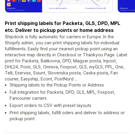
Print shipping labels for Packeta, GLS, DPD, MPL
etc. Deliver to pickup points or home address
Shipdock is fully automatic for carriers in Europe. In the
Shopify admin, you can print shipping labels for individual
fulfillments. Easily find your nearest pickup point using an
interactive map directly in Checkout or Thankyou Page. Label
print for Packeta, Balikovna, DPD, Magyar posta, Inpost,
DHL24, Posti, GLS, Omniva, Foxpost, GLS, myGLS, PPL, One,
Telli, Eserviss, Esiunt, Slovenska posta, Ceska posta, Fan
courier, Easyship, Econt, PostNord ...
Shipping labels to the Pickup Points or Address
Full integration for Packeta, DPD, GLS, MPL, Foxpost,
Fancourier carriers
Export orders to CSV with preset layouts
Print shipping labels, fulfill oders and deliver to address or
pickup point