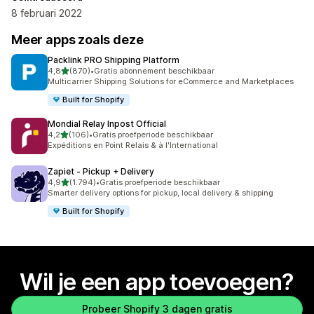
8 februari 2022
Meer apps zoals deze
Packlink PRO Shipping Platform
van 5 sterren
4,8
(870)
•
Gratis abonnement beschikbaar
870 recensies in totaal
Multicarrier Shipping Solutions for eCommerce and Marketplaces
Built for Shopify
Mondial Relay Inpost Official
van 5 sterren
4,2
(106)
•
Gratis proefperiode beschikbaar
106 recensies in totaal
Expéditions en Point Relais & à l'International
Zapiet ‑ Pickup + Delivery
van 5 sterren
4,9
(1.794)
•
Gratis proefperiode beschikbaar
1794 recensies in totaal
Smarter delivery options for pickup, local delivery & shipping
Built for Shopify
Wil je een app toevoegen?
Probeer Shopify 3 dagen gratis