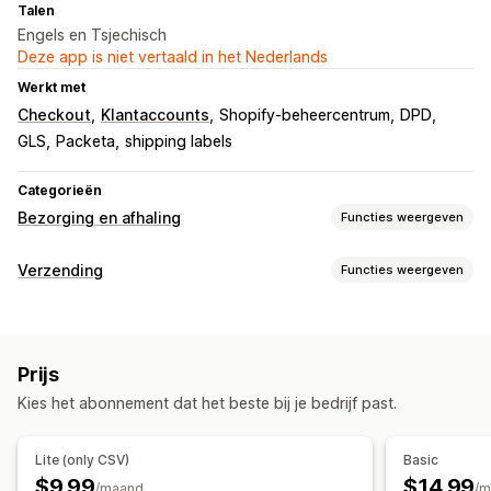
Talen
Engels en Tsjechisch
Deze app is niet vertaald in het Nederlands
Werkt met
Checkout
Klantaccounts
Shopify-beheercentrum
DPD
GLS
Packeta
shipping labels
Categorieën
Bezorging en afhaling
Functies weergeven
Bezorgopties
Verzending
Functies weergeven
Meerdere locaties
Verzendlabels
Labels en verpakking
Afhaalopties
Labelcreatie
Labelaanpassing
Pakbonnen
Ter plaatse
In de winkel
Meerdere locaties
Prijs
Douaneformulieren
Synchronisatie van bestellingen
Kies het abonnement dat het beste bij je bedrijf past.
Meerdere talen
Vervoerdersselectie
Tracking in realtime
Bezorgkaart
E-mailmeldingen
Trackingpagina's
Zendingen beheren
Lite (only CSV)
Basic
Synchronisatie van bestellingen
Tracking in realtime
$9.99
$14.99
/maand
/m