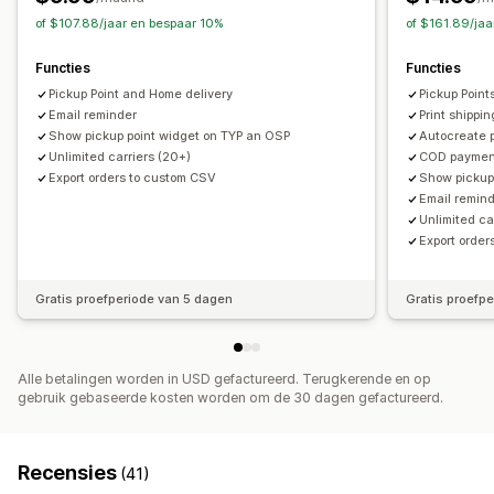
E-mailmeldingen
Updates van bestellingen
of $107.88/jaar en bespaar 10%
of $161.89/ja
Functies
Functies
Pickup Point and Home delivery
Pickup Point
Email reminder
Print shippin
Show pickup point widget on TYP an OSP
Autocreate pa
Unlimited carriers (20+)
COD payment
Export orders to custom CSV
Show pickup
Email remin
Unlimited ca
Export orde
Gratis proefperiode van 5 dagen
Gratis proefp
Alle betalingen worden in USD gefactureerd. Terugkerende en op
gebruik gebaseerde kosten worden om de 30 dagen gefactureerd.
Recensies
(41)