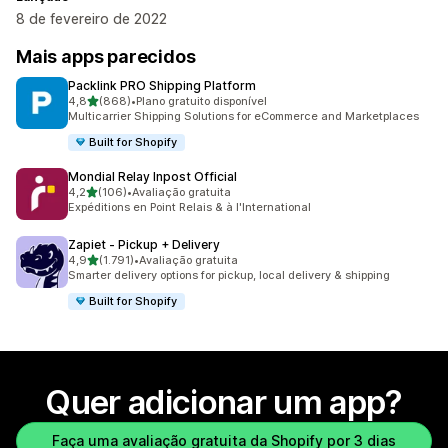
8 de fevereiro de 2022
Mais apps parecidos
Packlink PRO Shipping Platform
de 5 estrelas
4,8
(868)
•
Plano gratuito disponível
868 avaliações ao todo
Multicarrier Shipping Solutions for eCommerce and Marketplaces
Built for Shopify
Mondial Relay Inpost Official
de 5 estrelas
4,2
(106)
•
Avaliação gratuita
106 avaliações ao todo
Expéditions en Point Relais & à l'International
Zapiet ‑ Pickup + Delivery
de 5 estrelas
4,9
(1.791)
•
Avaliação gratuita
1791 avaliações ao todo
Smarter delivery options for pickup, local delivery & shipping
Built for Shopify
Quer adicionar um app?
Faça uma avaliação gratuita da Shopify por 3 dias