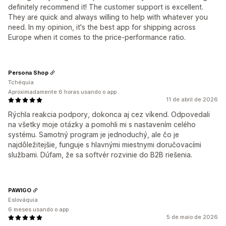
definitely recommend it! The customer support is excellent.
They are quick and always willing to help with whatever you
need. In my opinion, it's the best app for shipping across
Europe when it comes to the price-performance ratio.
Persona Shop
Tchéquia
Aproximadamente 6 horas usando o app
11 de abril de 2026
Rýchla reakcia podpory, dokonca aj cez víkend. Odpovedali
na všetky moje otázky a pomohli mi s nastavením celého
systému. Samotný program je jednoduchý, ale čo je
najdôležitejšie, funguje s hlavnými miestnymi doručovacími
službami. Dúfam, že sa softvér rozvinie do B2B riešenia.
PAWIGO
Eslováquia
6 meses usando o app
5 de maio de 2026