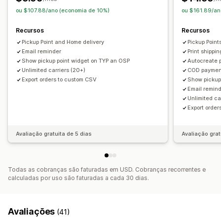
Sincronização de pedidos
ou $107.88/ano (economia de 10%)
ou $161.89/an
Acompanhamento em tempo real
Notificações por e-mail
Recursos
Recursos
Atualizações de pedidos
Pickup Point and Home delivery
Pickup Point
Email reminder
Print shippin
Show pickup point widget on TYP an OSP
Autocreate pa
Unlimited carriers (20+)
COD payment
Export orders to custom CSV
Show pickup
Email remin
Unlimited ca
Export orde
Avaliação gratuita de 5 dias
Avaliação grat
Todas as cobranças são faturadas em USD. Cobranças recorrentes e
calculadas por uso são faturadas a cada 30 dias.
Avaliações
(41)