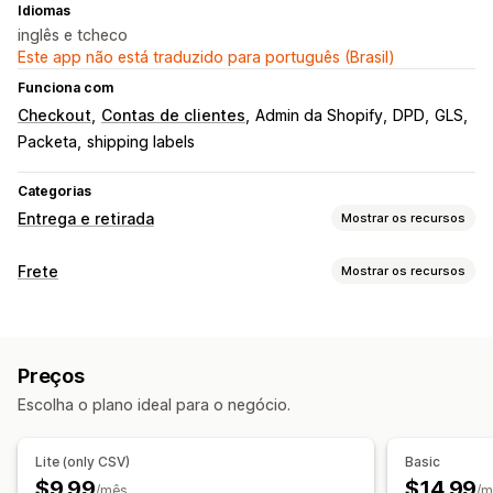
Idiomas
inglês e tcheco
Este app não está traduzido para português (Brasil)
Funciona com
Checkout
Contas de clientes
Admin da Shopify
DPD
GLS
Packeta
shipping labels
Categorias
Entrega e retirada
Mostrar os recursos
Opções de entrega
Frete
Mostrar os recursos
De vários locais
Etiquetas de frete
Etiquetas e embalagem
Opções de retirada
Criação de etiqueta
Personalização de etiqueta
Retirada em ponto específico
Na loja
De vários locais
Preços
Guias de remessa
Documentos alfandegários
Escolha o plano ideal para o negócio.
Sincronização de pedidos
Em vários idiomas
Acompanhamento em tempo real
Seleção de transportadora
Mapa de entrega
Notificações por e-mail
Lite (only CSV)
Basic
Páginas de rastreamento
Gerenciamento de remessas
$9.99
$14.99
/mês
/m