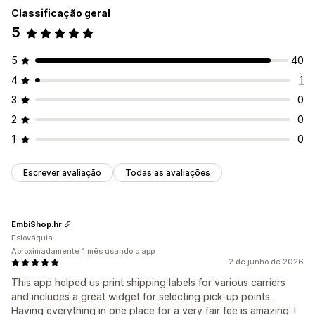
Classificação geral
5
5
40
4
1
3
0
2
0
1
0
Escrever avaliação
Todas as avaliações
EmbiShop.hr
Eslováquia
Aproximadamente 1 mês usando o app
2 de junho de 2026
This app helped us print shipping labels for various carriers
and includes a great widget for selecting pick-up points.
Having everything in one place for a very fair fee is amazing. I