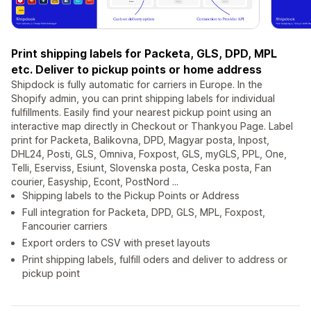
Print shipping labels for Packeta, GLS, DPD, MPL
etc. Deliver to pickup points or home address
Shipdock is fully automatic for carriers in Europe. In the
Shopify admin, you can print shipping labels for individual
fulfillments. Easily find your nearest pickup point using an
interactive map directly in Checkout or Thankyou Page. Label
print for Packeta, Balikovna, DPD, Magyar posta, Inpost,
DHL24, Posti, GLS, Omniva, Foxpost, GLS, myGLS, PPL, One,
Telli, Eserviss, Esiunt, Slovenska posta, Ceska posta, Fan
courier, Easyship, Econt, PostNord ...
Shipping labels to the Pickup Points or Address
Full integration for Packeta, DPD, GLS, MPL, Foxpost,
Fancourier carriers
Export orders to CSV with preset layouts
Print shipping labels, fulfill oders and deliver to address or
pickup point