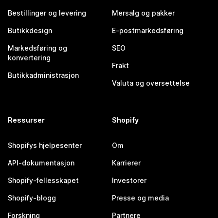
Bestillinger og levering
Mersalg og pakker
Butikkdesign
E-postmarkedsføring
Markedsføring og
SEO
konvertering
Frakt
Butikkadministrasjon
Valuta og oversettelse
Ressurser
Shopify
Shopifys hjelpesenter
Om
API-dokumentasjon
Karrierer
Shopify-fellesskapet
Investorer
Shopify-blogg
Presse og media
Forskning
Partnere