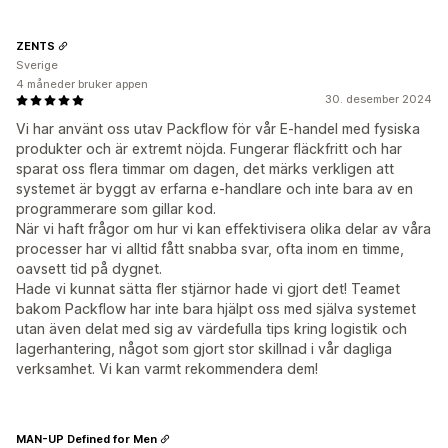
ZENTS
Sverige
4 måneder bruker appen
30. desember 2024
Vi har använt oss utav Packflow för vår E-handel med fysiska
produkter och är extremt nöjda. Fungerar fläckfritt och har
sparat oss flera timmar om dagen, det märks verkligen att
systemet är byggt av erfarna e-handlare och inte bara av en
programmerare som gillar kod.
När vi haft frågor om hur vi kan effektivisera olika delar av våra
processer har vi alltid fått snabba svar, ofta inom en timme,
oavsett tid på dygnet.
Hade vi kunnat sätta fler stjärnor hade vi gjort det! Teamet
bakom Packflow har inte bara hjälpt oss med själva systemet
utan även delat med sig av värdefulla tips kring logistik och
lagerhantering, något som gjort stor skillnad i vår dagliga
verksamhet. Vi kan varmt rekommendera dem!
MAN-UP Defined for Men