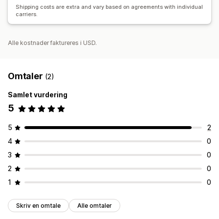
Shipping costs are extra and vary based on agreements with individual
carriers.
Alle kostnader faktureres i USD.
Omtaler
(2)
Samlet vurdering
5
5
2
4
0
3
0
2
0
1
0
Skriv en omtale
Alle omtaler