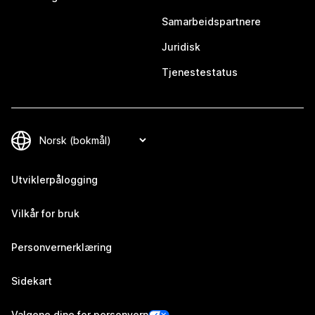
Samarbeidspartnere
Juridisk
Tjenestestatus
Utviklerpålogging
Vilkår for bruk
Personvernerklæring
Sidekart
Valgene dine for personvern