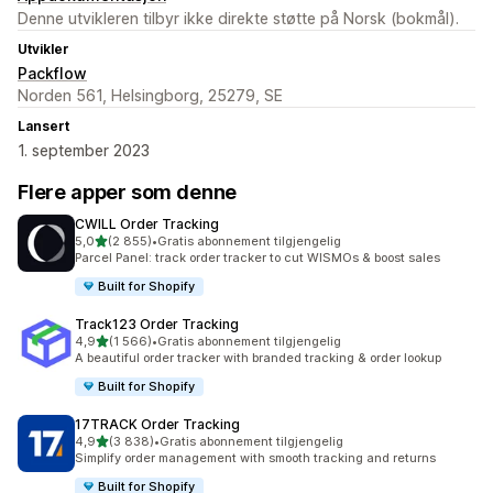
Denne utvikleren tilbyr ikke direkte støtte på Norsk (bokmål).
Utvikler
Packflow
Norden 561, Helsingborg, 25279, SE
Lansert
1. september 2023
Flere apper som denne
CWILL Order Tracking
av 5 stjerner
5,0
(2 855)
•
Gratis abonnement tilgjengelig
Totalt 2855 omtaler
Parcel Panel: track order tracker to cut WISMOs & boost sales
Built for Shopify
Track123 Order Tracking
av 5 stjerner
4,9
(1 566)
•
Gratis abonnement tilgjengelig
Totalt 1566 omtaler
A beautiful order tracker with branded tracking & order lookup
Built for Shopify
17TRACK Order Tracking
av 5 stjerner
4,9
(3 838)
•
Gratis abonnement tilgjengelig
Totalt 3838 omtaler
Simplify order management with smooth tracking and returns
Built for Shopify