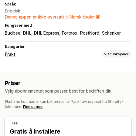
Språk
Engelsk
Denne appen er ikke oversatt til Norsk (bokmål)
Fungerer med
Budbee
DHL
DHL Express
Fortnox
PostNord
Schenker
Kategorier
Frakt
Vis funksjoner
Etiketter og emballasje
Etikettopprettelse
Massetrykk
Følgesedler
Priser
Returetiketter
Emballasje
Plukklister
Fraktregler
Velg abonnementet som passer best for bedriften din.
Bestillingssynkronisering
Eksterne kostnader kan faktureres av Packflow separat fra Shopify-
Administre frakt
fakturaen.
Finn ut mer
Bestillingssynkronisering
Sanntidssporing
E-postvarsler
Fraktanalyse
Free
Gratis å installere