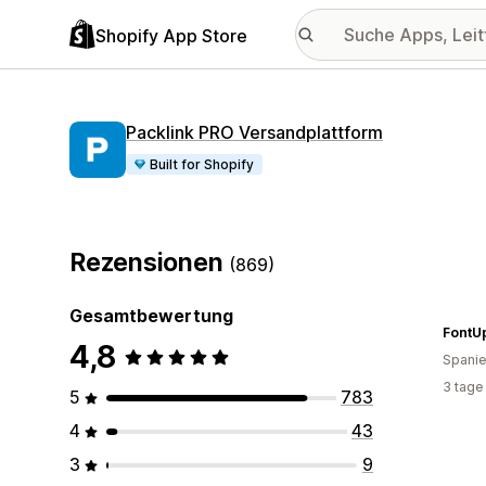
Shopify App Store
Packlink PRO Versandplattform
Built for Shopify
Rezensionen
(869)
Gesamtbewertung
FontU
4,8
Spani
3 tage
5
783
4
43
3
9