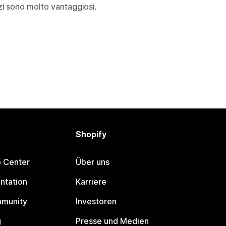
zi sono molto vantaggiosi.
Shopify
p Center
Über uns
ntation
Karriere
mmunity
Investoren
g
Presse und Medien