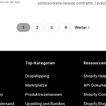
te mit der App
sottoscrivere nessun contratto. I prez
Weiter
1
2
3
4
Top-Kategorien
Ressourcen
Dropshipping
Shopify Hel
Marktplätze
API-Dokume
en
Produktrezensionen
Shopify Co
 Versand
Upselling und Bundles
Shopify Blo