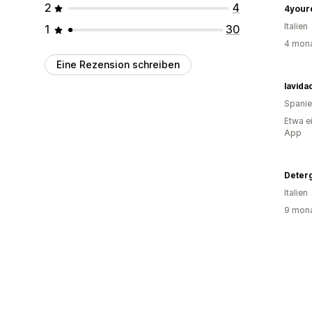
2
4
4your
Italien
1
30
4 mona
Eine Rezension schreiben
lavida
Spani
Etwa e
App
Deter
Italien
9 mona