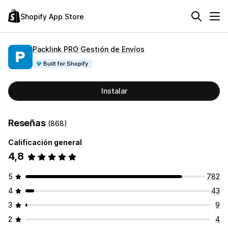
Shopify App Store
Packlink PRO Gestión de Envíos
Built for Shopify
Instalar
Reseñas
(868)
Calificación general
4,8
5
782
4
43
3
9
2
4