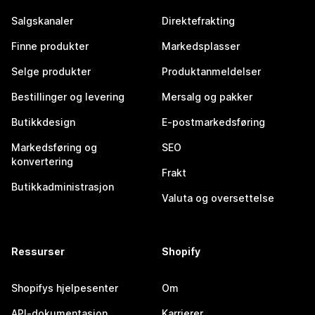
Salgskanaler
Direktefrakting
Finne produkter
Markedsplasser
Selge produkter
Produktanmeldelser
Bestillinger og levering
Mersalg og pakker
Butikkdesign
E-postmarkedsføring
Markedsføring og
SEO
konvertering
Frakt
Butikkadministrasjon
Valuta og oversettelse
Ressurser
Shopify
Shopifys hjelpesenter
Om
API-dokumentasjon
Karrierer