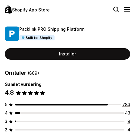
Shopify App Store
Packlink PRO Shipping Platform
Built for Shopify
Installer
Omtaler
(869)
Samlet vurdering
4.8
5
783
4
43
3
9
2
4