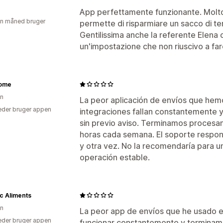
App perfettamente funzionante. Molto 
en måned bruger
permette di risparmiare un sacco di te
Gentilissima anche la referente Elena 
un'impostazione che non riuscivo a far
ome
en
La peor aplicación de envíos que hem
der bruger appen
integraciones fallan constantemente y
sin previo aviso. Terminamos proces
horas cada semana. El soporte respon
y otra vez. No la recomendaría para 
operación estable.
ic Aliments
en
La peor app de envíos que he usado en
der bruger appen
funcionar constantemente y termina