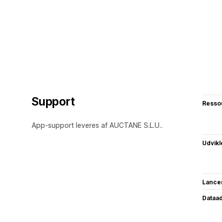
Support
Resso
App-support leveres af AUCTANE S.L.U..
Udvikl
Lance
Dataa