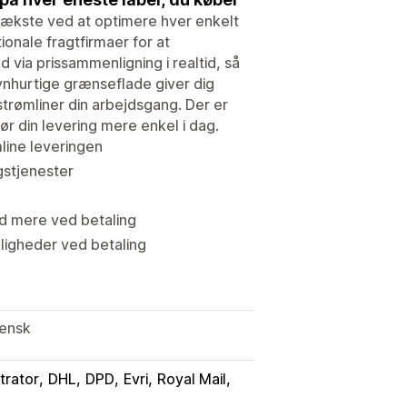
vækste ved at optimere hver enkelt
ionale fragtfirmaer for at
 via prissammenligning i realtid, så
lynhurtige grænseflade giver dig
strømliner din arbejdsgang. Der er
ør din levering mere enkel i dag.
mline leveringen
gstjenester
ed mere ved betaling
uligheder ved betaling
iensk
trator
DHL
DPD
Evri
Royal Mail