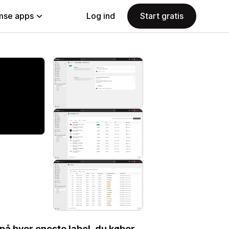
se apps
Log ind
Start gratis
på hver eneste label, du køber