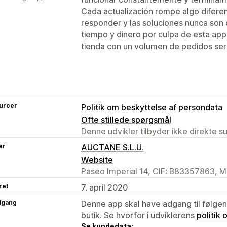
Cada actualización rompe algo difere
responder y las soluciones nunca son
tiempo y dinero por culpa de esta app
tienda con un volumen de pedidos ser
urcer
Politik om beskyttelse af persondata
Ofte stillede spørgsmål
Denne udvikler tilbyder ikke direkte s
er
AUCTANE S.L.U.
Website
Paseo Imperial 14, CIF: B83357863, M
ret
7. april 2020
dgang
Denne app skal have adgang til følgend
butik. Se hvorfor i udviklerens
politik
Se kundedata: