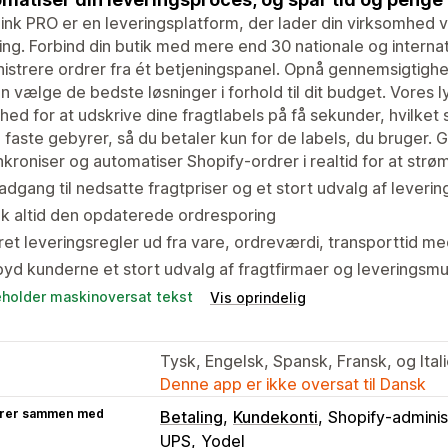
ink PRO er en leveringsplatform, der lader din virksomhed 
ing. Forbind din butik med mere end 30 nationale og internat
istrere ordrer fra ét betjeningspanel. Opnå gennemsigtighed
n vælge de bedste løsninger i forhold til dit budget. Vores 
hed for at udskrive dine fragtlabels på få sekunder, hvilket 
 faste gebyrer, så du betaler kun for de labels, du bruger. G
kroniser og automatiser Shopify-ordrer i realtid for at strø
adgang til nedsatte fragtpriser og et stort udvalg af leverin
k altid den opdaterede ordresporing
et leveringsregler ud fra vare, ordreværdi, transporttid m
byd kunderne et stort udvalg af fragtfirmaer og leveringsm
eholder maskinoversat tekst
Vis oprindelig
Tysk, Engelsk, Spansk, Fransk, og Ital
Denne app er ikke oversat til Dansk
rer sammen med
Betaling
Kundekonti
Shopify-adminis
UPS
Yodel