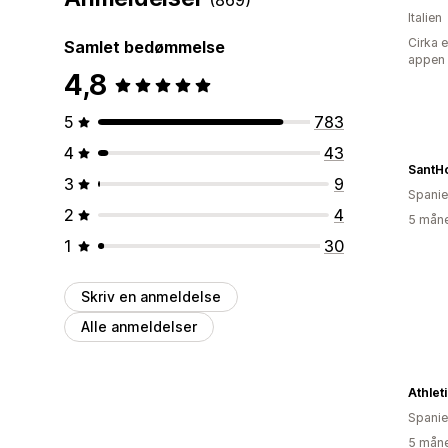
Italien
Cirka 
Samlet bedømmelse
appen
4,8
5
783
4
43
SantH
3
9
Spani
2
4
5 måne
1
30
Skriv en anmeldelse
Alle anmeldelser
Athlet
Spani
5 måne