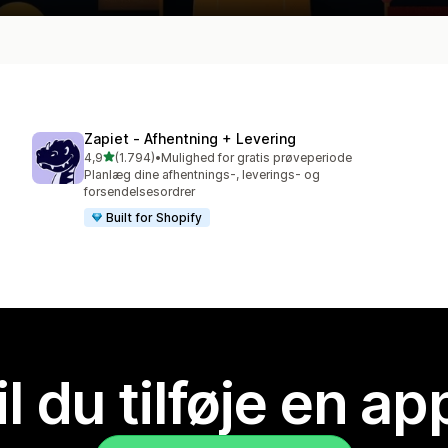
Zapiet ‑ Afhentning + Levering
ud af 5 stjerner
4,9
(1.794)
•
Mulighed for gratis prøveperiode
1794 anmeldelser i alt
Planlæg dine afhentnings-, leverings- og
forsendelsesordrer
Built for Shopify
il du tilføje en ap