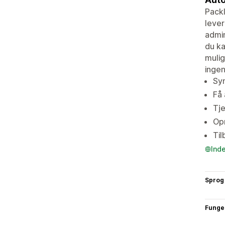
Packl
lever
admin
du ka
mulig
ingen
Syn
Få 
Tje
Opr
Til
Ind
Sprog
Funge