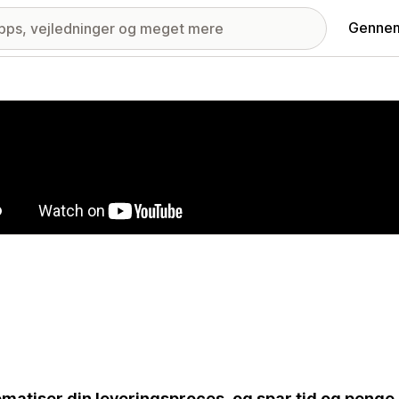
Gennem
ri med udvalgte billeder
matiser din leveringsproces, og spar tid og penge 