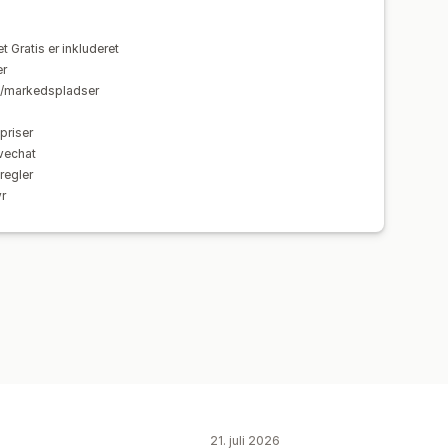
t Gratis er inkluderet
er
ve/markedspladser
priser
vechat
regler
r
21. juli 2026