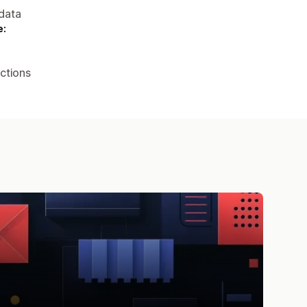
data
e:
ctions