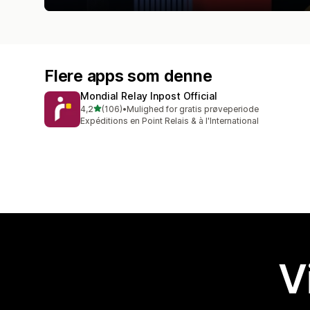
Flere apps som denne
Mondial Relay Inpost Official
ud af 5 stjerner
4,2
(106)
•
Mulighed for gratis prøveperiode
106 anmeldelser i alt
Expéditions en Point Relais & à l'International
V