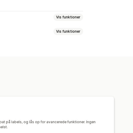
Vis funktioner
Vis funktioner
olddokumenter
Returlabels
Ordresynkronisering
Flere sprog
Dynamiske priser
ragtlabels
Mailnotifikationer
m
gstidspunkter
Ordresporing
t på labels, og lås op for avancerede funktioner. Ingen
elst.