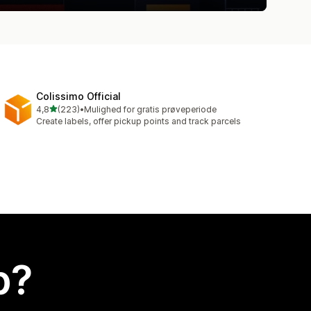
Colissimo Official
ud af 5 stjerner
4,8
(223)
•
Mulighed for gratis prøveperiode
223 anmeldelser i alt
Create labels, offer pickup points and track parcels
p?