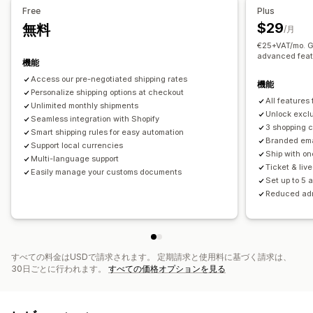
複数ロケーション
日付ピッカー
時間枠
Free
Plus
$29
無料
リアルタイム追跡
/月
€25+VAT/mo. Ge
メール通知
予想配達時刻
注文追跡
配達証明
advanced feat
機能
Access our pre-negotiated shipping rates
機能
Personalize shipping options at checkout
All features
Unlimited monthly shipments
Unlock exclu
Seamless integration with Shopify
3 shopping 
Smart shipping rules for easy automation
Branded ema
Support local currencies
Ship with on
Multi-language support
Ticket & liv
Easily manage your customs documents
Set up to 5 
Reduced ad
すべての料金はUSDで請求されます。 定期請求と使用料に基づく請求は、
30日ごとに行われます。
すべての価格オプションを見る