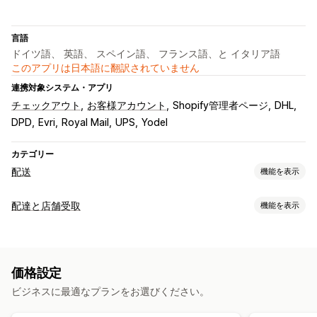
言語
ドイツ語、 英語、 スペイン語、 フランス語、と イタリア語
このアプリは日本語に翻訳されていません
連携対象システム・アプリ
チェックアウト
お客様アカウント
Shopify管理者ページ
DHL
DPD
Evri
Royal Mail
UPS
Yodel
カテゴリー
配送
機能を表示
ラベルと梱包
配達と店舗受取
機能を表示
ラベル作成
一括印刷
カスタムドキュメント
返品用ラベル
配達オプション
配送保険
配送ルール
注文の同期
複数言語
配送業者の選択
除外日の設定
締切時刻
日付ピッカー
動的手数料
最小値
配送料
価格設定
複数ロケーション
配送ラベル
配送品の管理
ビジネスに最適なプランをお選びください。
受取オプション
注文の同期
リアルタイム追跡
メール通知
注文の更新
配送分析