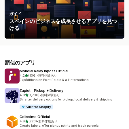
ガイド
スペインのビジネスを成長させるアプリを見つ
ける
類似のアプリ
Mondial Relay Inpost Official
5つ星中
4.2
(106)
•
無料体験あり
合計レビュー数：106件
Expéditions en Point Relais & à l'International
Zapiet ‑ Pickup + Delivery
5つ星中
4.9
(1,796)
•
無料体験あり
合計レビュー数：1796件
Smarter delivery options for pickup, local delivery & shipping
Built for Shopify
Colissimo Official
5つ星中
4.8
(223)
•
無料体験あり
合計レビュー数：223件
Create labels, offer pickup points and track parcels