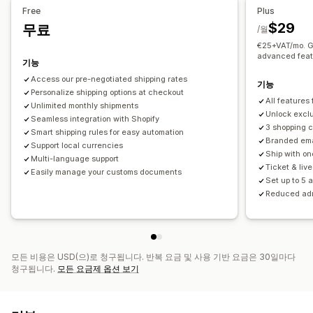
여러 위치
데이트피커
시간대
Free
Plus
$29
무료
실시간 추적
/월
€25+VAT/mo. Ge
이메일 알림
ETAs
주문 추적
배송 확인
advanced feat
기능
Access our pre-negotiated shipping rates
기능
Personalize shipping options at checkout
All features
Unlimited monthly shipments
Unlock exclu
Seamless integration with Shopify
3 shopping 
Smart shipping rules for easy automation
Branded ema
Support local currencies
Ship with on
Multi-language support
Ticket & liv
Easily manage your customs documents
Set up to 5 
Reduced ad
모든 비용은 USD(으)로 청구됩니다. 반복 요금 및 사용 기반 요금은 30일마다
청구됩니다.
모든 요금제 옵션 보기