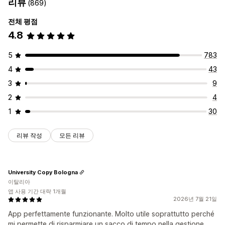
리뷰
(869)
전체 평점
4.8
5
783
4
43
3
9
2
4
1
30
리뷰 작성
모든 리뷰
University Copy Bologna
이탈리아
앱 사용 기간 대략 1개월
2026년 7월 21일
App perfettamente funzionante. Molto utile soprattutto perché
mi permette di risparmiare un sacco di tempo nella gestione