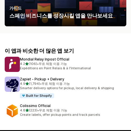
가이드
스페인 비즈니스를 성장시킬 앱을 만나보세요
이 앱과 비슷한 더 많은 앱 보기
Mondial Relay Inpost Official
별 5개 중
4.2
(106)
•
무료 체험 이용 가능
총 리뷰 106개
Expéditions en Point Relais & à l'International
Zapiet ‑ Pickup + Delivery
별 5개 중
4.9
(1,794)
•
무료 체험 이용 가능
총 리뷰 1794개
Smarter delivery options for pickup, local delivery & shipping
Built for Shopify
Colissimo Official
별 5개 중
4.8
(223)
•
무료 체험 이용 가능
총 리뷰 223개
Create labels, offer pickup points and track parcels