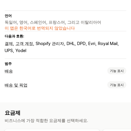
언어
독일어, 영어, 스페인어, 프랑스어, 그리고 이탈리아어
이 앱은 한국어로 번역되지 않았습니다
다음과 호환:
결제
고객 계정
Shopify 관리자
DHL
DPD
Evri
Royal Mail
UPS
Yodel
범주
배송
기능 표시
레이블 및 패키지
배송 및 픽업
기능 표시
레이블 생성
대량 인쇄
사용자 지정 문서
반품 레이블
배송 보험
배송 옵션
배송 규칙
주문 동기화
여러 언어
배송업체 선택
배송료
블록 날짜
마감 시간
데이트피커
변동 가격
최소 값
여러 위치
배송 관리
요금제
배송 레이블
주문 동기화
실시간 추적
이메일 알림
주문 업데이트
배송 분석
비즈니스에 가장 적합한 요금제를 선택하세요.
픽업 옵션