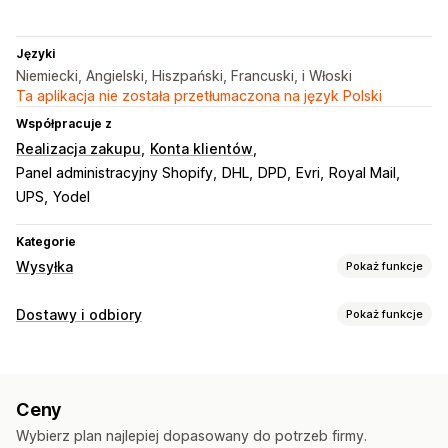
Języki
Niemiecki, Angielski, Hiszpański, Francuski, i Włoski
Ta aplikacja nie została przetłumaczona na język Polski
Współpracuje z
Realizacja zakupu
Konta klientów
Panel administracyjny Shopify
DHL
DPD
Evri
Royal Mail
UPS
Yodel
Kategorie
Wysyłka
Pokaż funkcje
Etykiety i opakowanie
Dostawy i odbiory
Pokaż funkcje
Tworzenie etykiet
Drukowanie zbiorcze
Opcje dostawy
Dokumenty celne
Etykiety zwrotne
Blokowanie dat
Czas wysyłki
Selektor dat
Ubezpieczenie przesyłki
Zasady wysyłki
Ceny
Stawki dynamiczne
Wartości minimalne
Wiele lokalizacji
Synchronizacja zamówień
Wielojęzyczne
Wybierz plan najlepiej dopasowany do potrzeb firmy.
Etykiety wysyłkowe
Wybór przewoźnika
Stawki wysyłki