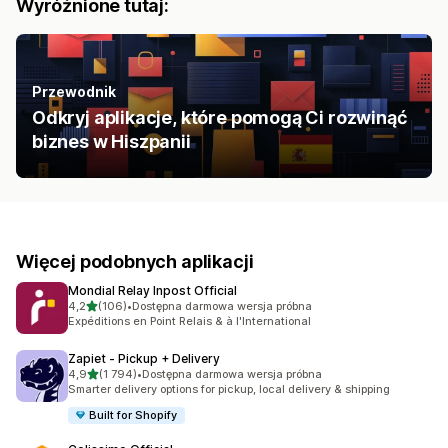
Wyróżnione tutaj:
Przewodnik
Odkryj aplikacje, które pomogą Ci rozwinąć
biznes w Hiszpanii
Więcej podobnych aplikacji
Mondial Relay Inpost Official
na 5 gwiazdek
4,2
(106)
•
Dostępna darmowa wersja próbna
Łączna liczba recenzji: 106
Expéditions en Point Relais & à l'International
Zapiet ‑ Pickup + Delivery
na 5 gwiazdek
4,9
(1 794)
•
Dostępna darmowa wersja próbna
Łączna liczba recenzji: 1794
Smarter delivery options for pickup, local delivery & shipping
Built for Shopify