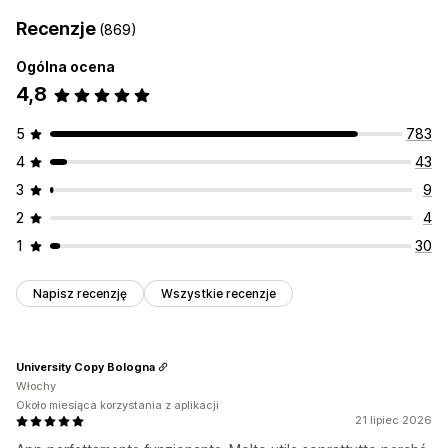
Recenzje
(869)
Ogólna ocena
4,8
5
783
4
43
3
9
2
4
1
30
Napisz recenzję
Wszystkie recenzje
University Copy Bologna
Włochy
Około miesiąca korzystania z aplikacji
21 lipiec 2026