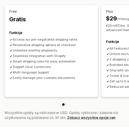
Opcje odbioru
Zarządzanie przesyłkami
Free
Plus
Wiele lokalizacji
Selektor dat
Okna czasowe
Synchronizacja zamówień
$29
Gratis
/miesi
Śledzenie w czasie rzeczywistym
Powiadomienia e-mail
€25+VAT/mo. Ge
Śledzenie w czasie rzeczywistym
advanced feat
Aktualizacje zamówienia
Analizy przesyłek
Funkcje
Powiadomienia e-mail
Szacowany czas dostawy
Access our pre-negotiated shipping rates
Śledzenie zamówień
Dowód dostawy
Funkcje
Personalize shipping options at checkout
All features
Unlimited monthly shipments
Unlock exclu
Seamless integration with Shopify
3 shopping 
Smart shipping rules for easy automation
Branded ema
Support local currencies
Ship with on
Multi-language support
Ticket & liv
Easily manage your customs documents
Set up to 5 
Reduced ad
Wszystkie opłaty są naliczane w USD. Opłaty cykliczne i zależne od
użytkowania są pobierane co 30 dni.
Zobacz wszystkie opcje cen