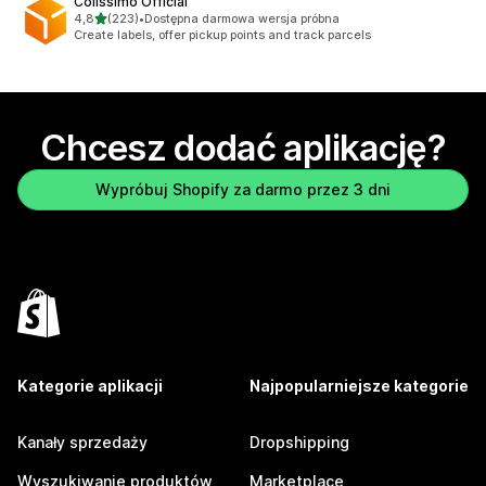
Colissimo Official
na 5 gwiazdek
4,8
(223)
•
Dostępna darmowa wersja próbna
Łączna liczba recenzji: 223
Create labels, offer pickup points and track parcels
Chcesz dodać aplikację?
Wypróbuj Shopify za darmo przez 3 dni
Kategorie aplikacji
Najpopularniejsze kategorie
Kanały sprzedaży
Dropshipping
Wyszukiwanie produktów
Marketplace