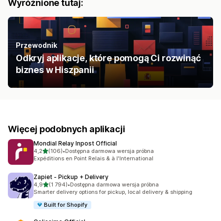
Wyróżnione tutaj:
Przewodnik
Odkryj aplikacje, które pomogą Ci rozwinąć
biznes w Hiszpanii
Więcej podobnych aplikacji
Mondial Relay Inpost Official
na 5 gwiazdek
4,2
(106)
•
Dostępna darmowa wersja próbna
Łączna liczba recenzji: 106
Expéditions en Point Relais & à l'International
Zapiet ‑ Pickup + Delivery
na 5 gwiazdek
4,9
(1 794)
•
Dostępna darmowa wersja próbna
Łączna liczba recenzji: 1794
Smarter delivery options for pickup, local delivery & shipping
Built for Shopify