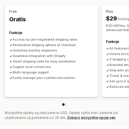
Opcje odbioru
Zarządzanie przesyłkami
Free
Plus
Wiele lokalizacji
Selektor dat
Okna czasowe
Synchronizacja zamówień
$29
Gratis
/miesi
Śledzenie w czasie rzeczywistym
Powiadomienia e-mail
€25+VAT/mo. Ge
Śledzenie w czasie rzeczywistym
advanced feat
Aktualizacje zamówienia
Analizy przesyłek
Funkcje
Powiadomienia e-mail
Szacowany czas dostawy
Access our pre-negotiated shipping rates
Śledzenie zamówień
Dowód dostawy
Funkcje
Personalize shipping options at checkout
All features
Unlimited monthly shipments
Unlock exclu
Seamless integration with Shopify
3 shopping 
Smart shipping rules for easy automation
Branded ema
Support local currencies
Ship with on
Multi-language support
Ticket & liv
Easily manage your customs documents
Set up to 5 
Reduced ad
Wszystkie opłaty są naliczane w USD. Opłaty cykliczne i zależne od
użytkowania są pobierane co 30 dni.
Zobacz wszystkie opcje cen