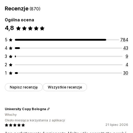
Recenzje
(870)
Ogólna ocena
4,8
5
784
4
43
3
9
2
4
1
30
Napisz recenzję
Wszystkie recenzje
University Copy Bologna
Włochy
Około miesiąca korzystania z aplikacji
21 lipiec 2026