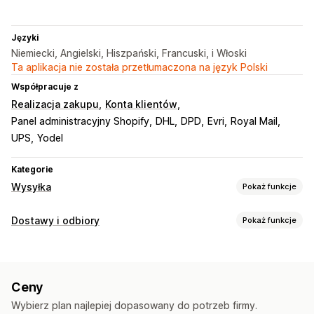
Języki
Niemiecki, Angielski, Hiszpański, Francuski, i Włoski
Ta aplikacja nie została przetłumaczona na język Polski
Współpracuje z
Realizacja zakupu
Konta klientów
Panel administracyjny Shopify
DHL
DPD
Evri
Royal Mail
UPS
Yodel
Kategorie
Wysyłka
Pokaż funkcje
Etykiety i opakowanie
Dostawy i odbiory
Pokaż funkcje
Tworzenie etykiet
Drukowanie zbiorcze
Opcje dostawy
Dokumenty celne
Etykiety zwrotne
Blokowanie dat
Czas wysyłki
Selektor dat
Ubezpieczenie przesyłki
Zasady wysyłki
Ceny
Stawki dynamiczne
Wartości minimalne
Wiele lokalizacji
Synchronizacja zamówień
Wielojęzyczne
Wybierz plan najlepiej dopasowany do potrzeb firmy.
Etykiety wysyłkowe
Wybór przewoźnika
Stawki wysyłki