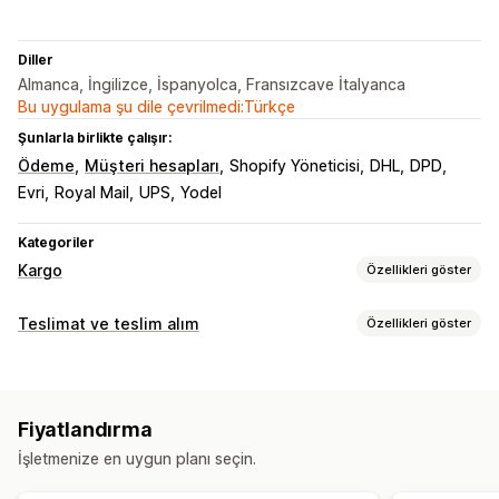
Diller
Almanca, İngilizce, İspanyolca, Fransızcave İtalyanca
Bu uygulama şu dile çevrilmedi:Türkçe
Şunlarla birlikte çalışır:
Ödeme
Müşteri hesapları
Shopify Yöneticisi
DHL
DPD
Evri
Royal Mail
UPS
Yodel
Kategoriler
Kargo
Özellikleri göster
Etiketler ve ambalaj
Teslimat ve teslim alım
Özellikleri göster
Etiket oluşturma
Toplu baskı
Gümrük belgeleri
Teslimat seçenekleri
İade etiketleri
Kargo sigortası
Kargo kuralları
Engelleme tarihleri
Kesinti süreleri
Tarih seçici
Sipariş senkronizasyonu
Çoklu dil
Taşıyıcı şirket seçimi
Fiyatlandırma
Dinamik fiyatlar
Minimum değerler
Çoklu konum
Kargo ücretleri
İşletmenize en uygun planı seçin.
Kargo etiketleri
Kargoları yönetme