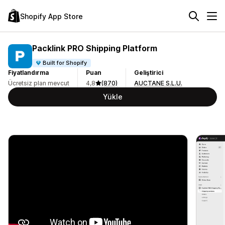
Shopify App Store
Packlink PRO Shipping Platform
Built for Shopify
Fiyatlandırma
Puan
Geliştirici
Ücretsiz plan mevcut
4,8
(870)
AUCTANE S.L.U.
Yükle