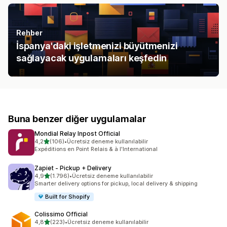
Rehber
İspanya'daki işletmenizi büyütmenizi
sağlayacak uygulamaları keşfedin
Buna benzer diğer uygulamalar
Mondial Relay Inpost Official
5 yıldız üzerinden
4,2
(106)
•
Ücretsiz deneme kullanılabilir
toplam 106 değerlendirme
Expéditions en Point Relais & à l'International
Zapiet ‑ Pickup + Delivery
5 yıldız üzerinden
4,9
(1.796)
•
Ücretsiz deneme kullanılabilir
toplam 1796 değerlendirme
Smarter delivery options for pickup, local delivery & shipping
Built for Shopify
Colissimo Official
5 yıldız üzerinden
4,8
(223)
•
Ücretsiz deneme kullanılabilir
toplam 223 değerlendirme