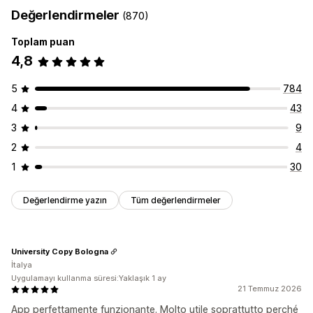
Değerlendirmeler
(870)
Toplam puan
4,8
5
784
4
43
3
9
2
4
1
30
Değerlendirme yazın
Tüm değerlendirmeler
University Copy Bologna
İtalya
Uygulamayı kullanma süresi:Yaklaşık 1 ay
21 Temmuz 2026
App perfettamente funzionante. Molto utile soprattutto perché