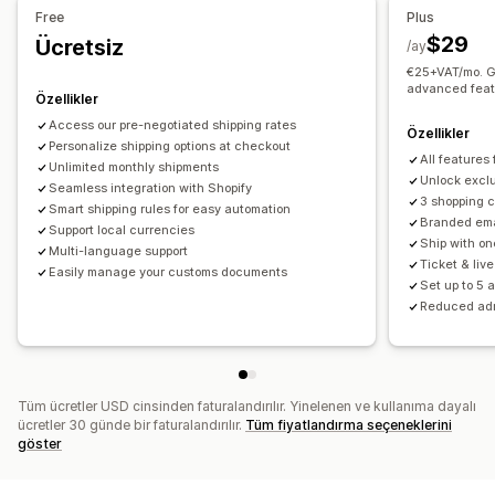
Teslim alım seçenekleri
Sipariş senkronizasyonu
Gerçek zamanlı takip
Free
Plus
Çoklu konum
Tarih seçici
Zaman aralıkları
E-posta bildirimleri
Sipariş güncellemeleri
Kargo analizleri
$29
Ücretsiz
/ay
€25+VAT/mo. Ge
Gerçek zamanlı takip
advanced feat
Özellikler
E-posta bildirimleri
Tahmini varış zamanları
Sipariş takibi
Access our pre-negotiated shipping rates
Teslimat kanıtı
Özellikler
Personalize shipping options at checkout
All features
Unlimited monthly shipments
Unlock exclu
Seamless integration with Shopify
3 shopping 
Smart shipping rules for easy automation
Branded ema
Support local currencies
Ship with on
Multi-language support
Ticket & liv
Easily manage your customs documents
Set up to 5 
Reduced ad
Tüm ücretler USD cinsinden faturalandırılır. Yinelenen ve kullanıma dayalı
ücretler 30 günde bir faturalandırılır.
Tüm fiyatlandırma seçeneklerini
göster