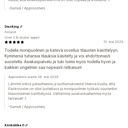
-Samuli / Approosters
DiscKing
Finland
Over 2 år bruker appen
13. mai 2026
Todella monipuolinen ja kätevä sovellus tilausten käsittelyyn.
Kymmeniä tuhansia tilauksia käsitelty ja voi ehdottomasti
suositella. Asiakaspalvelu ja tuki toimii myös todella hyvin ja
kaikkiin ongelmiin saa nopeasti ratkaisun!
Approosters svarte 26. mai 2026
Lämmin kiitos palautteesta ja luottamuksesta! Hienoa kuulla, että
Packrooster on ollut luotettava ja monipuolinen työkalu suurienkin
tilausmäärien käsittelyssä. Välitämme asiakastuellemme myös
terveiset! :)
-Samuli / Approosters
Kenkäliike.fi