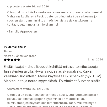
Approosters svarte 26. mai 2026
Kiitos paljon pitkäaikaisesta luottamuksesta ja upeasta palautteesta!
Mahtavaa kuulla, että Packrooster on ollut tärkeä osa arkeanne jo
vuosien ajan. Lämmin kiitos myös kehuista asiakastukeamme
kohtaan, autamme aina mielellämme!
-Samuli / Approosters
Puutarhakone
Finland
Nesten 3 år bruker appen
18. mai 2026
Erittäin laajat mahdollisuudet kehittää erilaisia toimitustapoja
tunnisteiden avulla. Hyvä ja nopea asiakaspalvelu. Kaiken
kaikkiaan suosittelen. Meillä käytössä DB Schenker (nyk. DSV),
Matkahuolto ja nouto myymälästä. Toimitukset Suomen sisällä.
Approosters svarte 26. mai 2026
Kiitos paljon palautteestanne! Hienoa kuulla, että tuotetunnisteisiin
perustuva toimitustapojen näyttäminen on mahdollistanut
toimitustapojen näyttämisen tarpeidenne mukaan. Mukava myös
kuulla, että asiakaspalvelumme on ollut nopeaa ja avuliasta! :)