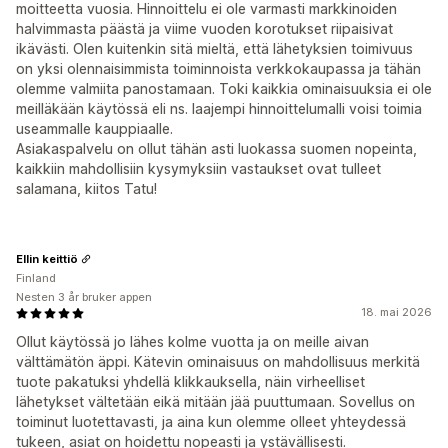
moitteetta vuosia. Hinnoittelu ei ole varmasti markkinoiden
halvimmasta päästä ja viime vuoden korotukset riipaisivat
ikävästi. Olen kuitenkin sitä mieltä, että lähetyksien toimivuus
on yksi olennaisimmista toiminnoista verkkokaupassa ja tähän
olemme valmiita panostamaan. Toki kaikkia ominaisuuksia ei ole
meilläkään käytössä eli ns. laajempi hinnoittelumalli voisi toimia
useammalle kauppiaalle.
Asiakaspalvelu on ollut tähän asti luokassa suomen nopeinta,
kaikkiin mahdollisiin kysymyksiin vastaukset ovat tulleet
salamana, kiitos Tatu!
Ellin keittiö
Finland
Nesten 3 år bruker appen
18. mai 2026
Ollut käytössä jo lähes kolme vuotta ja on meille aivan
välttämätön äppi. Kätevin ominaisuus on mahdollisuus merkitä
tuote pakatuksi yhdellä klikkauksella, näin virheelliset
lähetykset vältetään eikä mitään jää puuttumaan. Sovellus on
toiminut luotettavasti, ja aina kun olemme olleet yhteydessä
tukeen, asiat on hoidettu nopeasti ja ystävällisesti.