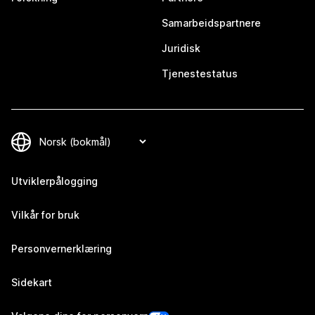
Samarbeidspartnere
Juridisk
Tjenestestatus
Utviklerpålogging
Vilkår for bruk
Personvernerklæring
Sidekart