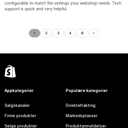
configurable to match the settings your webshop needs. Tech
support is quick and very helpful.
1
2
3
4
8
Appkategorier
Populære kategorier
Salgskanaler
Direktefrakting
Finne produkter
Markedsplasser
Selge produkter
Produktanmeldelser