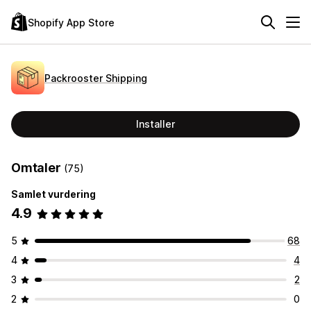
Shopify App Store
Packrooster Shipping
Installer
Omtaler
(75)
Samlet vurdering
4.9
5
68
4
4
3
2
2
0