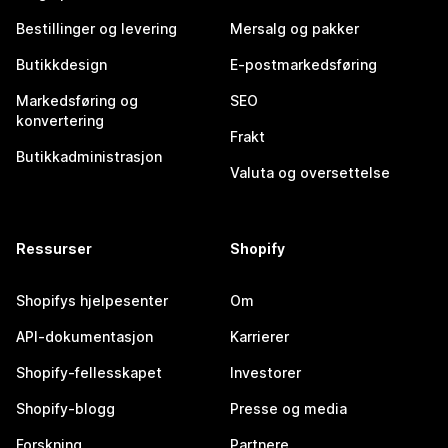
Bestillinger og levering
Mersalg og pakker
Butikkdesign
E-postmarkedsføring
Markedsføring og
SEO
konvertering
Frakt
Butikkadministrasjon
Valuta og oversettelse
Ressurser
Shopify
Shopifys hjelpesenter
Om
API-dokumentasjon
Karrierer
Shopify-fellesskapet
Investorer
Shopify-blogg
Presse og media
Forskning
Partnere