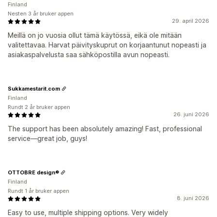
Finland
Nesten 3 år bruker appen
29. april 2026
Meillä on jo vuosia ollut tämä käytössä, eikä ole mitään
valitettavaa. Harvat päivityskuprut on korjaantunut nopeasti ja
asiakaspalvelusta saa sähköpostilla avun nopeasti.
Sukkamestarit.com
Finland
Rundt 2 år bruker appen
26. juni 2026
The support has been absolutely amazing! Fast, professional
service—great job, guys!
OTTOBRE design®
Finland
Rundt 1 år bruker appen
8. juni 2026
Easy to use, multiple shipping options. Very widely