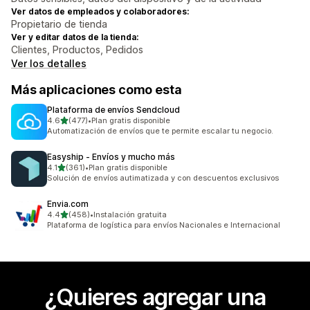
Ver datos de empleados y colaboradores:
Propietario de tienda
Ver y editar datos de la tienda:
Clientes, Productos, Pedidos
Ver los detalles
Más aplicaciones como esta
Plataforma de envíos Sendcloud
de 5 estrellas
4.6
(477)
•
Plan gratis disponible
477 reseñas en total
Automatización de envíos que te permite escalar tu negocio.
Easyship ‑ Envíos y mucho más
de 5 estrellas
4.1
(361)
•
Plan gratis disponible
361 reseñas en total
Solución de envíos autimatizada y con descuentos exclusivos
Envia.com
de 5 estrellas
4.4
(458)
•
Instalación gratuita
458 reseñas en total
Plataforma de logística para envíos Nacionales e Internacional
¿Quieres agregar una