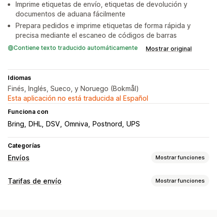
Imprime etiquetas de envío, etiquetas de devolución y
documentos de aduana fácilmente
Prepara pedidos e imprime etiquetas de forma rápida y
precisa mediante el escaneo de códigos de barras
Contiene texto traducido automáticamente
Mostrar original
Idiomas
Finés, Inglés, Sueco, y Noruego (Bokmål)
Esta aplicación no está traducida al Español
Funciona con
Bring
DHL
DSV
Omniva
Postnord
UPS
Categorías
Envíos
Mostrar funciones
Etiquetas y embalaje
Tarifas de envío
Mostrar funciones
Creación de etiquetas
Impresión masiva
Cálculo de tasas
Validación de direcciones
Nota de entrega
Tarifa fija
Basado en la empresa de transportes