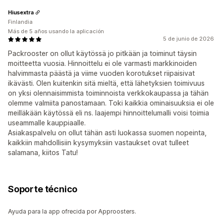
Hiusextra
Finlandia
Más de 5 años usando la aplicación
5 de junio de 2026
Packrooster on ollut käytössä jo pitkään ja toiminut täysin
moitteetta vuosia. Hinnoittelu ei ole varmasti markkinoiden
halvimmasta päästä ja viime vuoden korotukset riipaisivat
ikävästi. Olen kuitenkin sitä mieltä, että lähetyksien toimivuus
on yksi olennaisimmista toiminnoista verkkokaupassa ja tähän
olemme valmiita panostamaan. Toki kaikkia ominaisuuksia ei ole
meilläkään käytössä eli ns. laajempi hinnoittelumalli voisi toimia
useammalle kauppiaalle.
Asiakaspalvelu on ollut tähän asti luokassa suomen nopeinta,
kaikkiin mahdollisiin kysymyksiin vastaukset ovat tulleet
salamana, kiitos Tatu!
Soporte técnico
Ayuda para la app ofrecida por Approosters.