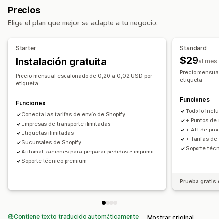
Documentos aduaneros
Etiquetas de devolución
Precios
Basado en el cliente
Basado en el producto
Escaneo de códigos de barras
Seguro de envío
Elige el plan que mejor se adapte a tu negocio.
Basado en la cantidad
Basado en el peso
Código postal
Reglas de envío
Sincronización de pedidos
Múltiples zonas
Múltiples orígenes
Múltiples idiomas
Selección de empresa de transportes
Starter
Standard
Tarifas de envío
Personalización
$29
Instalación gratuita
al mes
Validación de direcciones
Ocultar tasas
Geolocalización
Gestión de envíos
Precio mensua
Precio mensual escalonado de 0,20 a 0,02 USD por
Múltiples idiomas
Múltiples monedas
etiqueta
Sincronización de pedidos
Seguimiento en tiempo real
etiqueta
Reglas personalizadas
Notificaciones de correo electrónico
Funciones
Funciones
Actualizaciones de pedidos
Todo lo inclu
Conecta las tarifas de envío de Shopify
+ Puntos de 
Empresas de transporte ilimitadas
+ API de pro
Etiquetas ilimitadas
+ Tarifas d
Sucursales de Shopify
Soporte téc
Automatizaciones para preparar pedidos e imprimir
Soporte técnico premium
Prueba gratis 
Contiene texto traducido automáticamente
Mostrar original