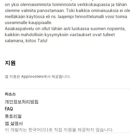
on yksi olennaisimmista toiminnoista verkkokaupassa ja tähän
olemme valmiita panostamaan. Toki kaikkia ominaisuuksia ei ole
meilläkään käytössä eli ns. laajempi hinnoittelumalli voisi toimia
useammalle kauppiaalle.
Asiakaspalvelu on ollut tähän asti luokassa suomen nopeinta,
kaikkiin mahdollisiin kysymyksiin vastaukset ovat tulleet
salamana, kiitos Tatu!
지원
앱 지원은 Approosters에서 제공합니다.
리소스
개인정보처리방침
FAQ
튜토리얼
앱 설명서
이 개발자는 한국어(으)로 직접 지원을 제공하지 않습니다.