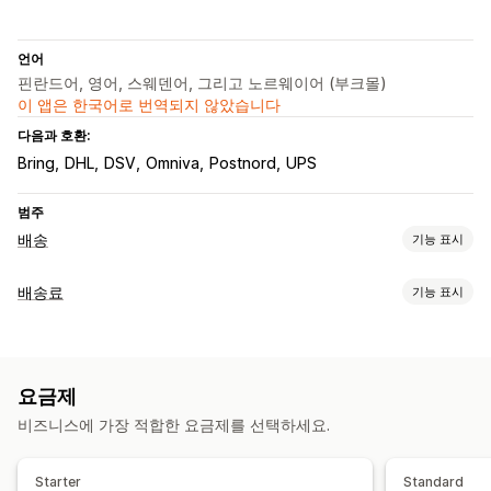
언어
핀란드어, 영어, 스웨덴어, 그리고 노르웨이어 (부크몰)
이 앱은 한국어로 번역되지 않았습니다
다음과 호환:
Bring
DHL
DSV
Omniva
Postnord
UPS
범주
배송
기능 표시
레이블 및 패키지
배송료
기능 표시
레이블 생성
대량 인쇄
주소 확인
패킹 슬립
사용자 지정 문서
가격 계산
반품 레이블
바코드 스캔
배송 보험
배송 규칙
주문 동기화
고정 요금
배송업체 기반
고객 기반
제품 기반
수량 기반
여러 언어
배송업체 선택
배송료
요금제
중량 기반
우편 번호
여러 지역
여러 출발지
배송 관리
비즈니스에 가장 적합한 요금제를 선택하세요.
맞춤 설정
주문 동기화
실시간 추적
이메일 알림
주문 업데이트
주소 확인
가격 숨기기
위치 정보
여러 언어
여러 통화
Starter
Standard