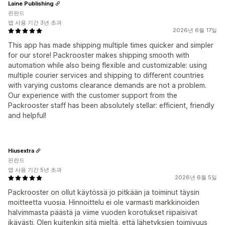
Laine Publishing
핀란드
앱 사용 기간 3년 초과
2026년 6월 17일
This app has made shipping multiple times quicker and simpler
for our store! Packrooster makes shipping smooth with
automation while also being flexible and customizable: using
multiple courier services and shipping to different countries
with varying customs clearance demands are not a problem.
Our experience with the customer support from the
Packrooster staff has been absolutely stellar: efficient, friendly
and helpful!
Hiusextra
핀란드
앱 사용 기간 5년 초과
2026년 6월 5일
Packrooster on ollut käytössä jo pitkään ja toiminut täysin
moitteetta vuosia. Hinnoittelu ei ole varmasti markkinoiden
halvimmasta päästä ja viime vuoden korotukset riipaisivat
ikävästi. Olen kuitenkin sitä mieltä, että lähetyksien toimivuus