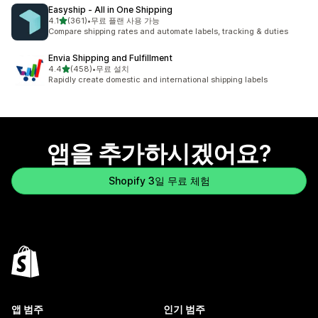
Easyship ‑ All in One Shipping
별 5개 중
4.1
(361)
•
무료 플랜 사용 가능
총 리뷰 361개
Compare shipping rates and automate labels, tracking & duties
Envia Shipping and Fulfillment
별 5개 중
4.4
(458)
•
무료 설치
총 리뷰 458개
Rapidly create domestic and international shipping labels
앱을 추가하시겠어요?
Shopify 3일 무료 체험
앱 범주
인기 범주