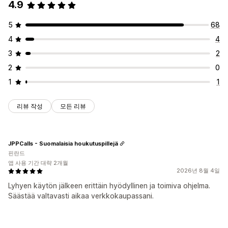
4.9
5
68
4
4
3
2
2
0
1
1
리뷰 작성
모든 리뷰
JPPCalls - Suomalaisia houkutuspillejä
핀란드
앱 사용 기간 대략 2개월
2026년 8월 4일
Lyhyen käytön jälkeen erittäin hyödyllinen ja toimiva ohjelma.
Säästää valtavasti aikaa verkkokaupassani.