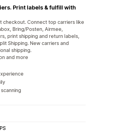
. Print labels & fulfill with
at checkout. Connect top carriers like
box, Bring/Posten, Airmee,
s, print shipping and return labels,
lit Shipping. New carriers and
onal shipping.
ion and more
 experience
ily
e scanning
PS