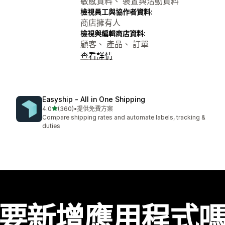
敏感資料、 裝置與活動資料
檢視員工與協作者資料:
商店擁有人
檢視與編輯商店資料:
顧客、 產品、 訂單
查看詳情
Easyship ‑ All in One Shipping
滿分 5 顆星
4.0
(360)
•
提供免費方案
共有 360 則評價
Compare shipping rates and automate labels, tracking &
duties
要新增應用程式