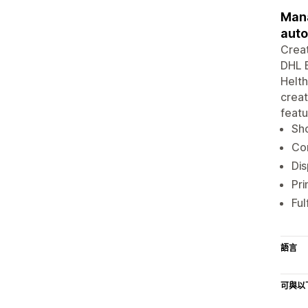
Mana
auto
Creat
DHL E
Helth
creat
featu
Sh
Con
Dis
Pri
Ful
語言
可與以