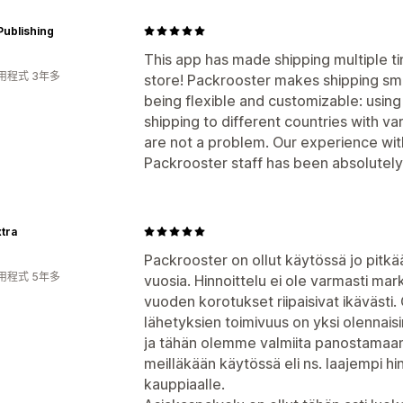
Publishing
This app has made shipping multiple ti
用程式 3年多
store! Packrooster makes shipping sm
being flexible and customizable: using
shipping to different countries with 
are not a problem. Our experience wi
Packrooster staff has been absolutely st
tra
Packrooster on ollut käytössä jo pitkää
用程式 5年多
vuosia. Hinnoittelu ei ole varmasti ma
vuoden korotukset riipaisivat ikävästi. 
lähetyksien toimivuus on yksi olennai
ja tähän olemme valmiita panostamaan.
meilläkään käytössä eli ns. laajempi hi
kauppiaalle.