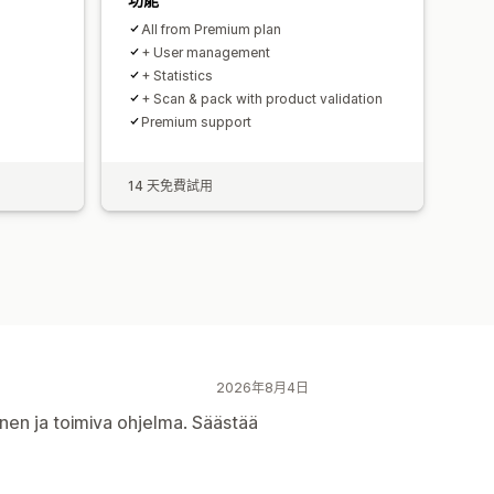
All from Premium plan
+ User management
+ Statistics
+ Scan & pack with product validation
Premium support
14 天免費試用
2026年8月4日
inen ja toimiva ohjelma. Säästää