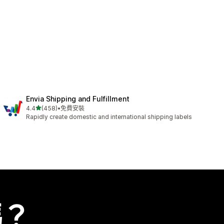
Envia Shipping and Fulfillment
滿分 5 顆星
4.4
(458)
•
免費安裝
共有 458 則評價
Rapidly create domestic and international shipping labels
嗎？