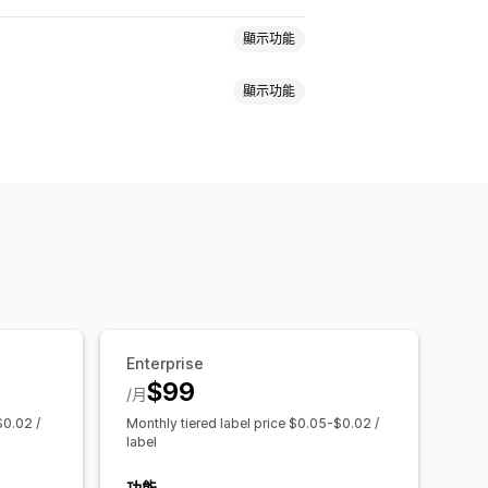
顯示功能
顯示功能
海關文件
退貨單
條碼掃描
運送保險
業者
運費費率
計費
依商品計費
依數量計費
貨地
最新資訊
多種幣別
自訂規則
Enterprise
$99
/月
$0.02 /
Monthly tiered label price $0.05-$0.02 /
label
功能