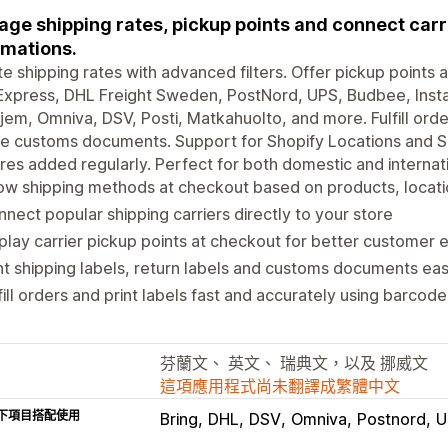
ge shipping rates, pickup points and connect carriers
mations.
e shipping rates with advanced filters. Offer pickup points 
xpress, DHL Freight Sweden, PostNord, UPS, Budbee, Insta
jem, Omniva, DSV, Posti, Matkahuolto, and more. Fulfill order
e customs documents. Support for Shopify Locations and Sp
res added regularly. Perfect for both domestic and internati
ow shipping methods at checkout based on products, locat
nect popular shipping carriers directly to your store
play carrier pickup points at checkout for better customer
nt shipping labels, return labels and customs documents eas
fill orders and print labels fast and accurately using barcod
芬蘭文、 英文、 瑞典文，以及 挪威文
這項應用程式尚未翻譯成繁體中文
下項目搭配使用
Bring
DHL
DSV
Omniva
Postnord
U