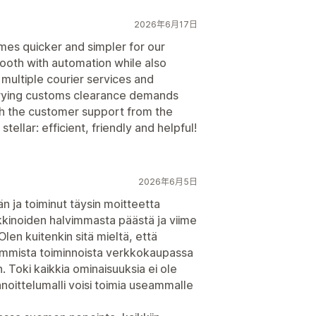
2026年6月17日
mes quicker and simpler for our
ooth with automation while also
 multiple courier services and
varying customs clearance demands
th the customer support from the
ellar: efficient, friendly and helpful!
2026年6月5日
n ja toiminut täysin moitteetta
rkkinoiden halvimmasta päästä ja viime
Olen kuitenkin sitä mieltä, että
simmista toiminnoista verkkokaupassa
 Toki kaikkia ominaisuuksia ei ole
nnoittelumalli voisi toimia useammalle