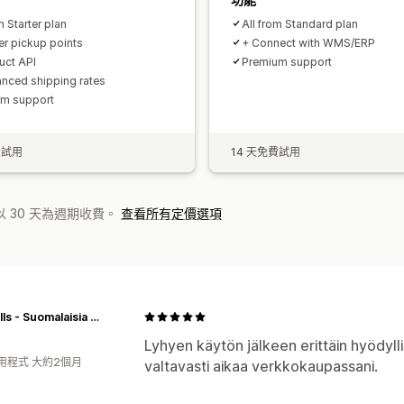
m Starter plan
All from Standard plan
ier pickup points
+ Connect with WMS/ERP
uct API
Premium support
nced shipping rates
m support
費試用
14 天免費試用
 30 天為週期收費。
查看所有定價選項
JPPCalls - Suomalaisia houkutuspillejä
Lyhyen käytön jälkeen erittäin hyödyll
用程式 大約2個月
valtavasti aikaa verkkokaupassani.