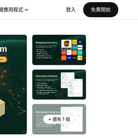
覽應用程式
登入
免費開始
+ 還有 1 個