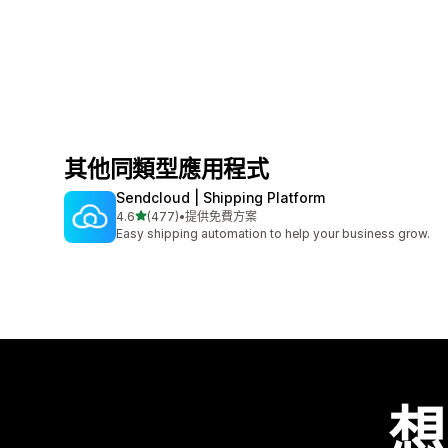
其他同類型應用程式
Sendcloud | Shipping Platform
滿分 5 顆星
4.6
(477)
•
提供免費方案
共有 477 則評價
Easy shipping automation to help your business grow.
想