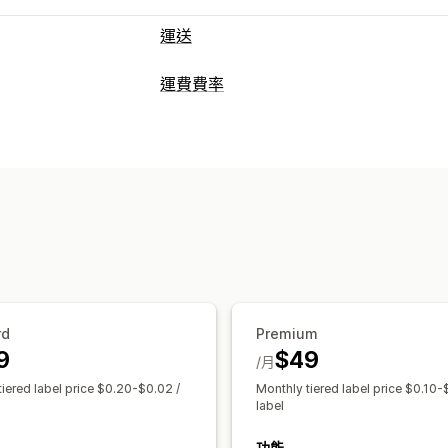
運送
標籤和包材
運費費率
建立標籤
大量印刷
地址驗證
裝箱單
計費
運送規則
同步訂單
多國語言
選取貨運
單一費用
依貨運業者計費
依顧客資訊
管理貨件
依重量計費
郵遞區號
多個區域
多個出
同步訂單
即時追蹤
電子郵件通知
訂單
自訂
地址驗證
隱藏費用
地理位置
多國語言
rd
Premium
9
$49
/月
tiered label price $0.20-$0.02 /
Monthly tiered label price $0.10-
label
功能