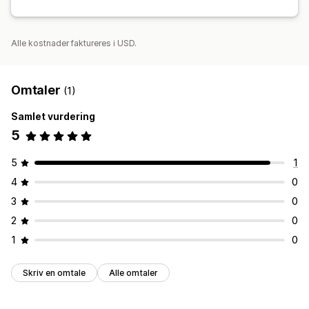
Alle kostnader faktureres i USD.
Omtaler
(1)
Samlet vurdering
5
5
1
4
0
3
0
2
0
1
0
Skriv en omtale
Alle omtaler