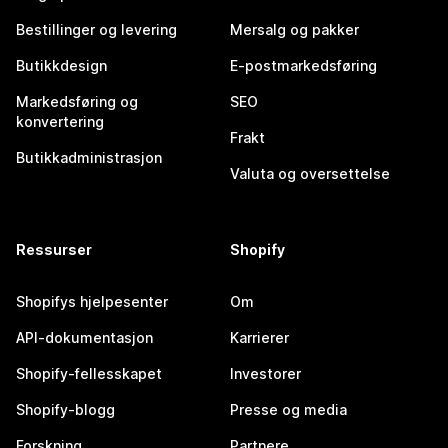
Bestillinger og levering
Mersalg og pakker
Butikkdesign
E-postmarkedsføring
Markedsføring og
SEO
konvertering
Frakt
Butikkadministrasjon
Valuta og oversettelse
Ressurser
Shopify
Shopifys hjelpesenter
Om
API-dokumentasjon
Karrierer
Shopify-fellesskapet
Investorer
Shopify-blogg
Presse og media
Forskning
Partnere