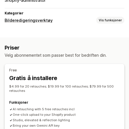
Shopify-administrator
Kategorier
Bilderedigeringsverktøy
Vis funksjoner
Bildeoptimalisering
Automatisk optimalisering
Bakgrunnsfjerning
Priser
KI-generering
Tilpassede bakgrunner
Generativ utfylling
Velg abonnementet som passer best for bedriften din.
Masseredigering
Beskjæring
Størrelsesendring
Free
Gratis å installere
$4.99 for 20 retouches; $19.99 for 100 retouches; $79.99 for 500
retouches
Funksjoner
AI retouching with 5 free retouches incl
One-click upload to your Shopify product
Studio, elevated & reflection lighting
Bring your own Gemini API key