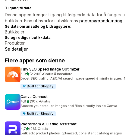
Tilgang til data
Denne appen trenger tilgang til følgende data for å fungere i
butikken. Finn ut hvorfor i utviklerens
personvernerklæring
.
Se data om ansatte og bidragsytere:
Butikkeier
Se og rediger butikkdata:
Produkter
Se detaljer
Flere apper som denne
Tiny SEO Speed Image Optimizer
av 5 stjerner
5,0
(2 245)
•
Gratis å installere
Totalt 2245 omtaler
Boost SEO traffic, AEO/AI search, page speed & minify images!↑
Built for Shopify
Canva Connect
av 5 stjerner
4,8
(387)
•
Gratis
Totalt 387 omtaler
Access your product images and files directly inside Canva
Built for Shopify
Photoroom AI Listing Assistant
av 5 stjerner
4,7
(26)
•
Gratis
Totalt 26 omtaler
Bulk edit product photos: optimized, consistent catalog images