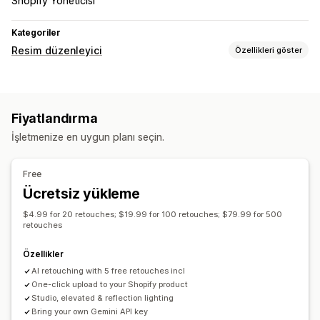
Shopify Yöneticisi
Kategoriler
Resim düzenleyici
Özellikleri göster
Görsel optimizasyonu
Otomatik optimizasyon
Arka plan kaldırma
Fiyatlandırma
Yapay zeka üretimi
Özel arka planlar
İşletmenize en uygun planı seçin.
Yapay zekayla doldurma
Toplu düzenleme
Free
Kırpma
Yeniden boyutlandırma
Ücretsiz yükleme
$4.99 for 20 retouches; $19.99 for 100 retouches; $79.99 for 500
retouches
Özellikler
AI retouching with 5 free retouches incl
One-click upload to your Shopify product
Studio, elevated & reflection lighting
Bring your own Gemini API key