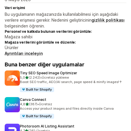
Veri erişimi
Bu uygulamanın mağazanızda kullanılabilmesi için aşağıdaki
verilere erişmesi gerekir. Nedenini geliştiricinin
gizlilik politikası
belgesinden öğrenin.
Personel ve katkıda bulunan verilerini görüntüle:
Mağaza sahibi
Mağaza verilerini görüntüle ve düzenle:
Ürünler
Ayrıntıları inceleyin
Buna benzer diğer uygulamalar
Tiny SEO Speed Image Optimizer
5 yıldız üzerinden
5,0
(2.242)
•
Ücretsiz yükleme
toplam 2242 değerlendirme
Boost SEO traffic, AEO/AI search, page speed & minify images!↑
Built for Shopify
Canva Connect
5 yıldız üzerinden
4,8
(387)
•
Ücretsiz
toplam 387 değerlendirme
Access your product images and files directly inside Canva
Built for Shopify
Photoroom AI Listing Assistant
5 yıldız üzerinden
4,7
(26)
•
Ücretsiz