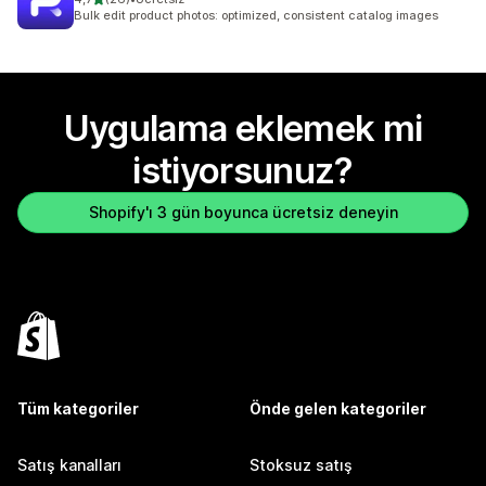
toplam 26 değerlendirme
Bulk edit product photos: optimized, consistent catalog images
Uygulama eklemek mi
istiyorsunuz?
Shopify'ı 3 gün boyunca ücretsiz deneyin
Tüm kategoriler
Önde gelen kategoriler
Satış kanalları
Stoksuz satış