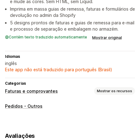
e mude as cores. Sem HTML, sem Liquid.
Imprima em massa guias de remessa, faturas e formulários de
devolução no admin da Shopify
5 designs prontos de faturas e guias de remessa para e-mail
e processo de separação e embalagem no armazém.
Contém texto traduzido automaticamente
Mostrar original
Idiomas
inglês
Este app não está traduzido para português (Brasil)
Categorias
Faturas e comprovantes
Mostrar os recursos
Tipos de documento
Pedidos - Outros
Guias de remessa
Personalização
Cor e fonte
Branding
Campos
Números das faturas
Avaliações