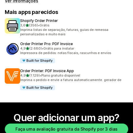
Ver informações
Mais apps parecidos
Shopify Order Printer
de 5 estrelas
3,6
(356)
•
Grátis
356 avaliações ao todo
Imprima listas de separação, faturas, guias de remessa
personalizadas e muito mais
Order Printer Pro: PDF Invoice
de 5 estrelas
4,9
(2.680)
•
Grátis para instalar
2680 avaliações ao todo
Impressora de pedidos: notas fiscais, rascunhos e envios
Built for Shopify
Order Printer: PDF Invoice App
de 5 estrelas
4,9
(1.129)
•
Plano gratuito disponível
1129 avaliações ao todo
Imprima o pedido e envie a fatura automaticamente. gerador de
Built for Shopify
Quer adicionar um app?
Faça uma avaliação gratuita da Shopify por 3 dias