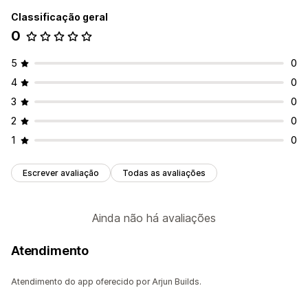
E-mail do remetente
Modelos
Logos
Classificação geral
Gerenciamento de arquivos
0
Impressão e exportação
5
0
4
0
3
0
2
0
1
0
Escrever avaliação
Todas as avaliações
Ainda não há avaliações
Atendimento
Atendimento do app oferecido por Arjun Builds.