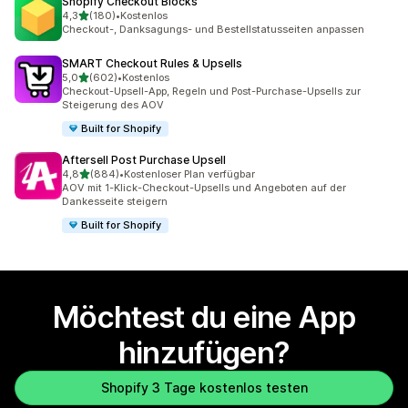
Shopify Checkout Blocks
von 5 Sternen
4,3
(180)
•
Kostenlos
180 Rezensionen insgesamt
Checkout-, Danksagungs- und Bestellstatusseiten anpassen
SMART Checkout Rules & Upsells
von 5 Sternen
5,0
(602)
•
Kostenlos
602 Rezensionen insgesamt
Checkout-Upsell-App, Regeln und Post-Purchase-Upsells zur
Steigerung des AOV
Built for Shopify
Aftersell Post Purchase Upsell
von 5 Sternen
4,8
(884)
•
Kostenloser Plan verfügbar
884 Rezensionen insgesamt
AOV mit 1-Klick-Checkout-Upsells und Angeboten auf der
Dankesseite steigern
Built for Shopify
Möchtest du eine App
hinzufügen?
Shopify 3 Tage kostenlos testen