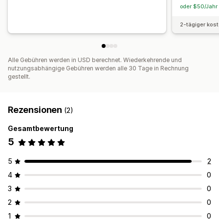
oder $50/Jahr 
2-tägiger kos
Alle Gebühren werden in USD berechnet. Wiederkehrende und
nutzungsabhängige Gebühren werden alle 30 Tage in Rechnung
gestellt.
Rezensionen
(2)
Gesamtbewertung
5
5
2
4
0
3
0
2
0
1
0