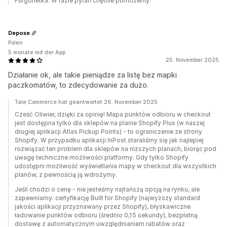
Furgonetka. W razie pytań chętnie pomożemy.
Depose
Polen
5 monate mit der App
25. November 2025
Działanie ok, ale takie pieniądze za listę bez mapki
paczkomatów, to zdecydowanie za dużo.
Tale Commerce hat geantwortet 26. November 2025
Cześć Oliwier, dzięki za opinię! Mapa punktów odbioru w checkout
jest dostępna tylko dla sklepów na planie Shopify Plus (w naszej
drugiej aplikacji Atlas Pickup Points) - to ograniczenie ze strony
Shopify. W przypadku aplikacji InPost staraliśmy się jak najlepiej
rozwiązać ten problem dla sklepów na niższych planach, biorąc pod
uwagę techniczne możliwości platformy. Gdy tylko Shopify
udostępni możliwość wyświetlania mapy w checkout dla wszystkich
planów, z pewnością ją wdrożymy.
Jeśli chodzi o cenę - nie jesteśmy najtańszą opcją na rynku, ale
zapewniamy: certyfikację Built for Shopify (najwyższy standard
jakości aplikacji przyznawany przez Shopify), błyskawiczne
ładowanie punktów odbioru (średnio 0,15 sekundy), bezpłatną
dostawę z automatycznym uwzględnianiem rabatów oraz