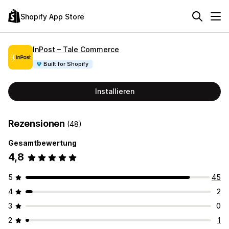
Shopify App Store
InPost – Tale Commerce
Built for Shopify
Installieren
Rezensionen
(48)
Gesamtbewertung
4,8
5
45
4
2
3
0
2
1