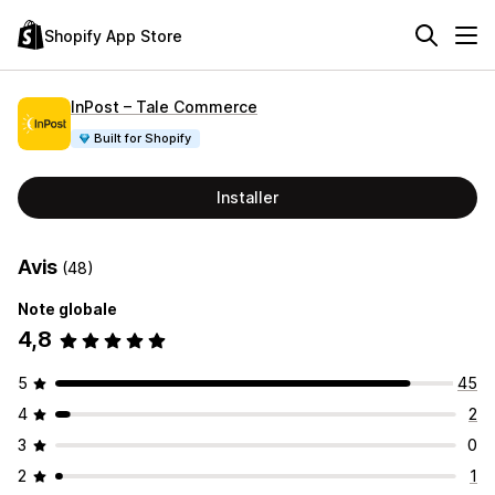
Shopify App Store
InPost – Tale Commerce
Built for Shopify
Installer
Avis
(48)
Note globale
4,8
5
45
4
2
3
0
2
1