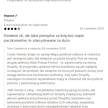
Furgonetka. W razie pytań chętnie pomożemy.
Depose
Pologne
5 mois d’utilisation de l’application
25 novembre 2025
Działanie ok, ale takie pieniądze za listę bez mapki
paczkomatów, to zdecydowanie za dużo.
Tale Commerce a répondu 26 novembre 2025
Cześć Oliwier, dzięki za opinię! Mapa punktów odbioru w checkout
jest dostępna tylko dla sklepów na planie Shopify Plus (w naszej
drugiej aplikacji Atlas Pickup Points) - to ograniczenie ze strony
Shopify. W przypadku aplikacji InPost staraliśmy się jak najlepiej
rozwiązać ten problem dla sklepów na niższych planach, biorąc pod
uwagę techniczne możliwości platformy. Gdy tylko Shopify
udostępni możliwość wyświetlania mapy w checkout dla wszystkich
planów, z pewnością ją wdrożymy.
Jeśli chodzi o cenę - nie jesteśmy najtańszą opcją na rynku, ale
zapewniamy: certyfikację Built for Shopify (najwyższy standard
jakości aplikacji przyznawany przez Shopify), błyskawiczne
ładowanie punktów odbioru (średnio 0,15 sekundy), bezpłatną
dostawę z automatycznym uwzględnianiem rabatów oraz